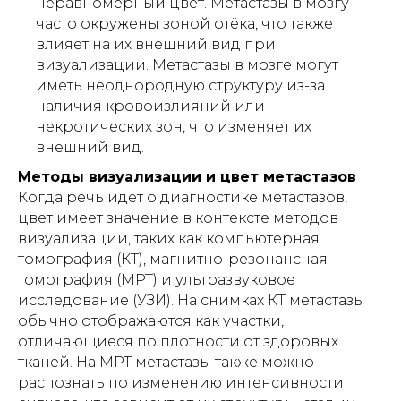
неравномерный цвет. Метастазы в мозгу
часто окружены зоной отёка, что также
влияет на их внешний вид при
визуализации. Метастазы в мозге могут
иметь неоднородную структуру из-за
7 положений
наличия кровоизлияний или
привезем
регулируются пультом -
некротических зон, что изменяет их
такую
кровать
без усилий
внешний вид.
Методы визуализации и цвет метастазов
Когда речь идёт о диагностике метастазов,
цвет имеет значение в контексте методов
визуализации, таких как компьютерная
томография (КТ), магнитно-резонансная
томография (МРТ) и ультразвуковое
АРЕНДА МЕДИЦИНСКИХ КРОВАТЕЙ
исследование (УЗИ). На снимках КТ метастазы
7 положений
обычно отображаются как участки,
облегчит ежедневный уход
отличающиеся по плотности от здоровых
и реабилитацию
тканей. На МРТ метастазы также можно
ПОДРОБНЕЕ
распознать по изменению интенсивности