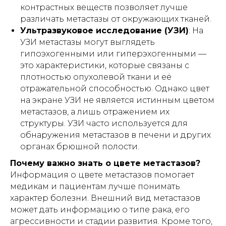
⏎ | Вернуться на главную
контрастных веществ позволяет лучше
различать метастазы от окружающих тканей.
Ультразвуковое исследование (УЗИ)
: На
ПРОДЛЕНИЕ АРЕНДЫ
УЗИ метастазы могут выглядеть
гипоэхогенными или гиперэхогенными —
это характеристики, которые связаны с
Публичная оферта
плотностью опухолевой ткани и её
отражательной способностью. Однако цвет
Инструкции
на экране УЗИ не является истинным цветом
метастазов, а лишь отражением их
структуры. УЗИ часто используется для
обнаружения метастазов в печени и других
Кровати и иное оборудование
органах брюшной полости.
предоставляются в прокат (аренду)
исключительно для использования в
Почему важно знать о цвете метастазов?
жилых помещениях (квартирах, жилых
домах), находящихся в собственности
Информация о цвете метастазов помогает
либо на ином законном основании во
медикам и пациентам лучше понимать
владении физического лица -
арендатора.
характер болезни. Внешний вид метастазов
может дать информацию о типе рака, его
Прокат (аренда) оборудования
не
агрессивности и стадии развития. Кроме того,
осуществляется
: