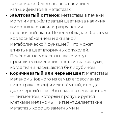
также может быть связан с наличием
кальцификатов в метастазах.
Жёлтоватый оттенок
: Метастазы в печени
могут иметь жёлтоватый цвет из-за наличия
жировых клеток или разрушения
печёночной ткани. Печень обладает богатым
кровоснабжением и активной
метаболической функцией, что может
влиять на цвет вторичных опухолей.
Печёночные метастазы также могут
проявлять изменения цвета из-за желтухи,
когда ткани насыщаются билирубином.
Коричневатый или чёрный цвет
: Метастазы
меланомы (одного из самых агрессивных
видов рака кожи) имеют тёмный, иногда
даже чёрный цвет. Это связано с меланином
— пигментом, который продуцируется
клетками меланомы. Пигмент делает такие
метастазы хорошо заметными и