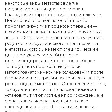
некоторые виды метастазов легче
– в интересах юридических лиц;
визуализировать и диагностировать
– для использования в медицинских
организациях, пансионатах,
благодаря их характерному цвету и текстуре.
организациях социального
Понимание оттенков патологии также
обслуживания, хосписах, а также иных
помогает хирургу в процессе операции —
учреждениях, в которых уход за
гражданами осуществляется
возможность визуально отличить опухоль от
сотрудниками (персоналом) таких
здоровой ткани может значительно улучшить
учреждений, независимо от формы
собственности и ведомственной
результаты хирургического вмешательства.
принадлежности.
Метастазы, которые имеют специфический
цвет и структуру, могут быть легко
Индивидуальный предприниматель
Гришин Андрей Михайлович оставляет
идентифицированы, что позволяет более
за собой право отказать в заключении
точно удалять поражённые участки.
договора проката (аренды)
оборудования без объяснения причин,
Патологоанатомические исследования после
в том числе при наличии сомнений в
биопсии или операции также играют важную
характере предполагаемого
роль в оценке метастазов. Определение цвета,
использования оборудования и/или
возможности соблюдения условий его
текстуры и плотности метастазов помогает
эксплуатации.
установить тип опухоли, её происхождение и
степень злокачественности, что в свою
очередь влияет на выбор тактики лечения.