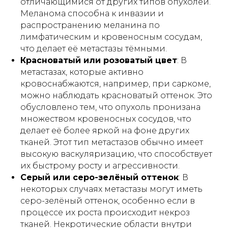
отличающимися от других типов опухолей.
Меланома способна к инвазии и
распространению меланина по
лимфатическим и кровеносным сосудам,
что делает её метастазы тёмными.
Красноватый или розоватый цвет
: В
метастазах, которые активно
кровоснабжаются, например, при саркоме,
можно наблюдать красноватый оттенок. Это
обусловлено тем, что опухоль пронизана
множеством кровеносных сосудов, что
делает её более яркой на фоне других
тканей. Этот тип метастазов обычно имеет
высокую васкуляризацию, что способствует
их быстрому росту и агрессивности.
Серый или серо-зелёный оттенок
: В
некоторых случаях метастазы могут иметь
серо-зелёный оттенок, особенно если в
процессе их роста происходит некроз
тканей. Некротические области внутри