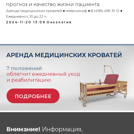
офертой
.
прогноз и качество жизни пациента.
Аренда медицинских кроватей ● лежачим.рф ● 8 (499) 495-15-12 ●
© Любое использование либо
Ежедневно с 10 до 22 ч.
копирование материалов или подборки
2024-11-20 13:09
Онкология
материалов сайта, элементов дизайна и
оформления запрещено | 2026 |
Источник: https://лежачим.рф
# аренда # кроватей # для лежачих #
для больных # медицинских # прокат #
напрокат # москва # область #
функциональных # взять # мед #
больничных # инвалидных # Burmeier
# подъемный механизм #
многофункциональных #
ортопедических # инвалидов # инсульт
# тяжелобольных #lezhachim
#лежачим
АРЕНДОВАТЬ