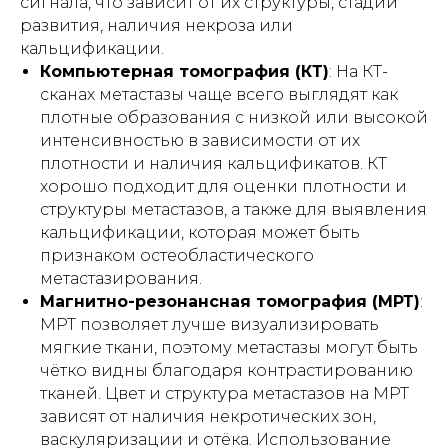
сигнала, что зависит от их структуры, стадии
развития, наличия некроза или
кальцификации.
Внимание!
Информация,
представленная в данной статье, носит
Компьютерная томография (КТ)
: На КТ-
исключительно ознакомительный
сканах метастазы чаще всего выглядят как
характер и не может заменить
плотные образования с низкой или высокой
профессиональную медицинскую
консультацию, диагностику или
интенсивностью в зависимости от их
лечение. Перед использованием
плотности и наличия кальцификатов. КТ
любых рекомендаций, упомянутых в
статье методов лечения, препаратов
хорошо подходит для оценки плотности и
или медицинских изделий,
структуры метастазов, а также для выявления
обязательно проконсультируйтесь с
кальцификации, которая может быть
квалифицированным врачом. Помните,
что самолечение может нанести вред
признаком остеобластического
вашему здоровью. Автор и издатель не
метастазирования.
несут ответственности за возможные
негативные последствия, вызванные
Магнитно-резонансная томография (МРТ)
:
использованием информации из статьи.
МРТ позволяет лучше визуализировать
мягкие ткани, поэтому метастазы могут быть
чётко видны благодаря контрастированию
тканей. Цвет и структура метастазов на МРТ
зависят от наличия некротических зон,
васкуляризации и отёка. Использование