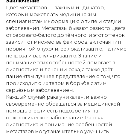
Заключение
ИМЕЮТСЯ ПРОТИВОПОКАЗАНИЯ!
Цвет метастазов — важный индикатор,
Перед использованием необходимо
который может дать медицинским
ознакомиться с инструкцией и
проконсультироваться с врачом.
специалистам информацию о типе и стадии
заболевания. Метастазы бывают разного цвета:
от серовато-белого до тёмного, и этот оттенок
Индивидуальный предприниматель
зависит от множества факторов, включая тип
Гришин Андрей Михайлович
первичной опухоли, её локализацию, наличие
некроза и васкуляризацию. Знание и
ИНН 771476044008
понимание этих особенностей помогает в
ОГРНИП 321508100003201
E-MAIL: lezhachim.ru@yandex.ru
диагностике и лечении рака, а также даёт
пациентам лучшее представление о том, что
Склад (самовывоза - нет):
происходит с их телом в борьбе с этим
г. Москва, ул. Складочная, 1с1 (метро
серьёзным заболеванием.
Савеловская)
Каждый случай рака уникален, и важно
своевременно обращаться за медицинской
помощью, если есть подозрения на
Используя сайт: https://лежачим.рф и
онкологическое заболевание. Ранняя
услуги ИП Гришин А.М., вы выражаете
диагностика и понимание особенностей
свое согласие с
политикой
конфиденциальности
и
публичной
метастазов могут значительно улучшить