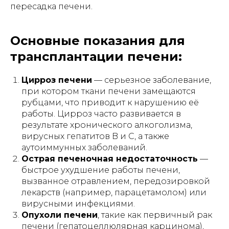
пересадка печени.
Основные показания для
трансплантации печени:
Цирроз печени
— серьезное заболевание,
при котором ткани печени замещаются
рубцами, что приводит к нарушению её
работы. Цирроз часто развивается в
результате хронического алкоголизма,
вирусных гепатитов B и C, а также
аутоиммунных заболеваний.
Острая печеночная недостаточность
—
быстрое ухудшение работы печени,
вызванное отравлением, передозировкой
лекарств (например, парацетамолом) или
вирусными инфекциями.
Опухоли печени
, такие как первичный рак
печени (гепатоцеллюлярная карцинома),