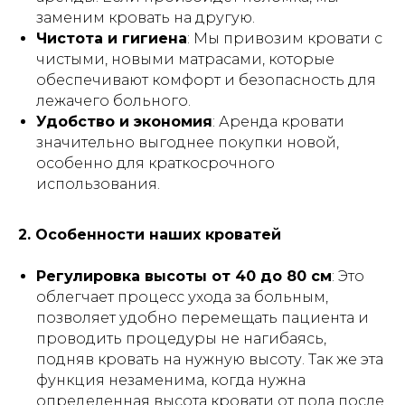
что самолечение может нанести вред
заменим кровать на другую.
вашему здоровью. Автор и издатель не
Чистота и гигиена
: Мы привозим кровати с
несут ответственности за возможные
чистыми, новыми матрасами, которые
негативные последствия, вызванные
использованием информации из статьи.
обеспечивают комфорт и безопасность для
лежачего больного.
Удобство и экономия
: Аренда кровати
значительно выгоднее покупки новой,
особенно для краткосрочного
использования.
⏎ | Вернуться на главную
2. Особенности наших кроватей
ПРОДЛЕНИЕ АРЕНДЫ
Регулировка высоты от 40 до 80 см
: Это
облегчает процесс ухода за больным,
позволяет удобно перемещать пациента и
Публичная оферта
проводить процедуры не нагибаясь,
подняв кровать на нужную высоту. Так же эта
Инструкции
функция незаменима, когда нужна
определенная высота кровати от пола после