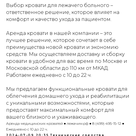
Гришин Андрей Михайлович оставляет
Выбор кровати для лежачего больного –
за собой право отказать в заключении
договора проката (аренды)
ответственное решение, которое влияет на
оборудования без объяснения причин,
комфорт и качество ухода за пациентом.
в том числе при наличии сомнений в
характере предполагаемого
использования оборудования и/или
Аренда кровати в нашей компании – это
возможности соблюдения условий его
лучшее решение, которое сочетает в себе
эксплуатации.
преимущества новой кровати и экономию
средств. Мы осуществляем доставку и сборку
кровати в удобное для вас время по Москве и
Московской области до 110 км от МКАД.
ИМЕЮТСЯ ПРОТИВОПОКАЗАНИЯ!
Перед использованием необходимо
Работаем ежедневно с 10 до 22 ч.
ознакомиться с инструкцией и
проконсультироваться с врачом.
Мы предлагаем функциональные кровати для
облегчения домашнего ухода и реабилитации
с уникальными возможностями, которые
Индивидуальный предприниматель
предоставят максимальный комфорт для
Гришин Андрей Михайлович
вашего близкого и ухаживающего.
Аренда медицинских кроватей ● лежачим.рф ● 8 (499) 495-15-12 ●
ИНН 771476044008
Ежедневно с 10 до 22 ч.
ОГРНИП 321508100003201
E-MAIL: lezhachim.ru@yandex.ru
2024-07-09 20:35
Технические средства