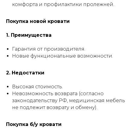
комфорта и профилактики пролежней.
Покупка новой кровати
1. Преимущества
Гарантия от производителя.
Новые функциональные возможности.
2. Недостатки
Высокая стоимость.
Невозможность возврата (согласно
7 положений
законодательству РФ, медицинская мебель
привезем
регулируются пультом -
не подлежит возврату и обмену).
такую
кровать
без усилий
Покупка б/у кровати