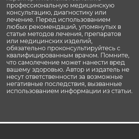
больничных # инвалидных # Burmeier
# подъемный механизм #
многофункциональных #
ортопедических # инвалидов # инсульт
# тяжелобольных #lezhachim
#лежачим
АРЕНДОВАТЬ