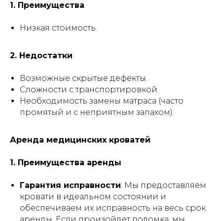
1. Преимущества
Низкая стоимость.
АРЕНДА МЕДИЦИНСКИХ КРОВАТЕЙ
2. Недостатки
7 положений
облегчит ежедневный уход
и реабилитацию
Возможные скрытые дефекты.
Сложности с транспортировкой.
ПОДРОБНЕЕ
Необходимость замены матраса (часто
промятый и с неприятным запахом).
Внимание!
Информация,
Аренда медицинских кроватей
представленная в данной статье, носит
исключительно ознакомительный
характер и не может заменить
1. Преимущества аренды
профессиональную медицинскую
консультацию, диагностику или
лечение. Перед использованием
Гарантия исправности
: Мы предоставляем
любых рекомендаций, упомянутых в
кровати в идеальном состоянии и
статье методов лечения, препаратов
или медицинских изделий,
обеспечиваем их исправность на весь срок
обязательно проконсультируйтесь с
аренды. Если произойдет поломка, мы
квалифицированным врачом. Помните,