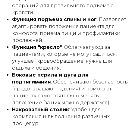
операций для правильного подъема с
Кровати и иное оборудование
кровати.
предоставляются в прокат (аренду)
Функция подъема спины и ног
: Позволяет
исключительно для использования в
адаптировать положение пациента для
жилых помещениях (квартирах, жилых
домах), находящихся в собственности
комфорта, приема пищи и профилактики
либо на ином законном основании во
пролежней.
владении физического лица -
арендатора.
Функция "кресло"
: Облегчает уход за
пациентами, которые не могут садиться,
Прокат (аренда) оборудования
не
улучшает кровообращение, нужна для
осуществляется
:
отдыха и общения.
– в интересах юридических лиц;
Боковые перила и дуга для
– для использования в медицинских
организациях, пансионатах,
подтягивания
: Обеспечивают безопасность
организациях социального
(предотвращают падения) и помогают
обслуживания, хосписах, а также иных
пациенту самостоятельно менять
учреждениях, в которых уход за
гражданами осуществляется
положение (за них можно держаться).
сотрудниками (персоналом) таких
Накроватный столик
: Удобен для
учреждений, независимо от формы
собственности и ведомственной
кормления и выполнения различных
принадлежности.
процедур.
Индивидуальный предприниматель