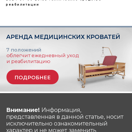
реабилитации
Склад (самовывоза - нет):
г. Москва, ул. Складочная, 1с1 (метро
Савеловская)
Используя сайт: https://лежачим.рф и
услуги ИП Гришин А.М., вы выражаете
свое согласие с
политикой
конфиденциальности
и
публичной
офертой
.
© Любое использование либо
копирование материалов или подборки
материалов сайта, элементов дизайна и
оформления запрещено | 2026 |
Источник: https://лежачим.рф
# аренда # кроватей # для лежачих #
для больных # медицинских # прокат #
напрокат # москва # область #
функциональных # взять # мед #