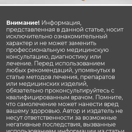
# аренда # кроватей # для лежачих #
для больных # медицинских # прокат #
напрокат # москва # область #
функциональных # взять # мед #
больничных # инвалидных # Burmeier
# подъемный механизм #
многофункциональных #
ортопедических # инвалидов # инсульт
# тяжелобольных #lezhachim
#лежачим
АРЕНДОВАТЬ