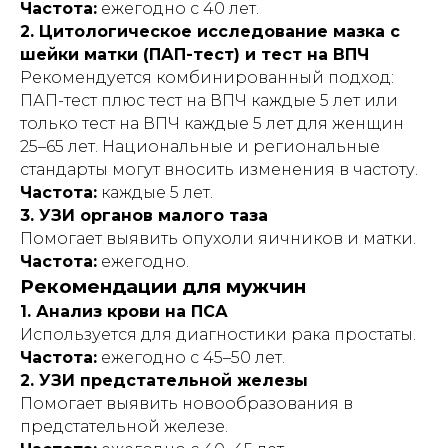
Частота:
ежегодно с 40 лет.
консультацию, диагностику или
лечение. Перед использованием
2. Цитологическое исследование мазка с
любых рекомендаций, упомянутых в
шейки матки (ПАП-тест) и тест на ВПЧ
статье методов лечения, препаратов
или медицинских изделий,
Рекомендуется комбинированный подход:
обязательно проконсультируйтесь с
ПАП-тест плюс тест на ВПЧ каждые 5 лет или
квалифицированным врачом. Помните,
только тест на ВПЧ каждые 5 лет для женщин
что самолечение может нанести вред
вашему здоровью. Автор и издатель не
25–65 лет. Национальные и региональные
несут ответственности за возможные
стандарты могут вносить изменения в частоту.
негативные последствия, вызванные
использованием информации из статьи.
Частота:
каждые 5 лет.
3. УЗИ органов малого таза
Помогает выявить опухоли яичников и матки.
Частота:
ежегодно.
Рекомендации для мужчин
1. Анализ крови на ПСА
⏎ | Вернуться на главную
Используется для диагностики рака простаты.
Частота:
ежегодно с 45–50 лет.
2. УЗИ предстательной железы
ПРОДЛЕНИЕ АРЕНДЫ
Помогает выявить новообразования в
предстательной железе.