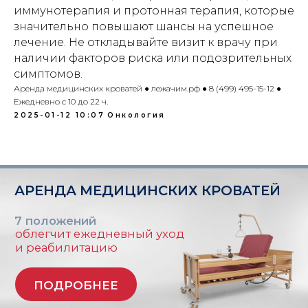
Индивидуальный предприниматель
иммунотерапия и протонная терапия, которые
Гришин Андрей Михайлович
значительно повышают шансы на успешное
лечение. Не откладывайте визит к врачу при
ИНН 771476044008
наличии факторов риска или подозрительных
ОГРНИП 321508100003201
E-MAIL: lezhachim.ru@yandex.ru
симптомов.
Аренда медицинских кроватей ● лежачим.рф ● 8 (499) 495-15-12 ●
Ежедневно с 10 до 22 ч.
Склад (самовывоза - нет):
г. Москва, ул. Складочная, 1с1 (метро
2025-01-12 10:07
Онкология
Савеловская)
Используя сайт: https://лежачим.рф и
услуги ИП Гришин А.М., вы выражаете
свое согласие с
политикой
конфиденциальности
и
публичной
офертой
.
© Любое использование либо
копирование материалов или подборки
материалов сайта, элементов дизайна и
оформления запрещено | 2026 |
Источник: https://лежачим.рф