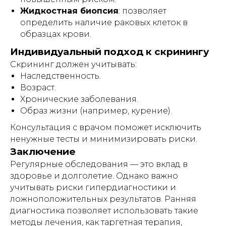
сотрудниками (персоналом) таких
Жидкостная биопсия
: позволяет
учреждений, независимо от формы
определить наличие раковых клеток в
собственности и ведомственной
принадлежности.
образцах крови.
Индивидуальный предприниматель
Индивидуальный подход к скринингу
Гришин Андрей Михайлович оставляет
Скрининг должен учитывать:
за собой право отказать в заключении
договора проката (аренды)
Наследственность.
оборудования без объяснения причин,
Возраст.
в том числе при наличии сомнений в
характере предполагаемого
Хронические заболевания.
использования оборудования и/или
Образ жизни (например, курение).
возможности соблюдения условий его
эксплуатации.
Консультация с врачом поможет исключить
ненужные тесты и минимизировать риски.
Заключение
Регулярные обследования — это вклад в
ИМЕЮТСЯ ПРОТИВОПОКАЗАНИЯ!
здоровье и долголетие. Однако важно
Перед использованием необходимо
ознакомиться с инструкцией и
учитывать риски гипердиагностики и
проконсультироваться с врачом.
ложноположительных результатов. Ранняя
диагностика позволяет использовать такие
методы лечения, как таргетная терапия,