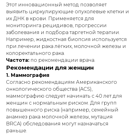
привезем
регулируются пультом -
Этот инновационный метод позволяет
такую
кровать
без усилий
выявить циркулирующие опухолевые клетки и
их ДНК в крови. Применяется для
мониторинга рецидивов, прогрессии
заболевания и подбора таргетной терапии.
Например, жидкостная биопсия используется
при лечении рака лёгких, молочной железы и
колоректального рака.
АРЕНДА МЕДИЦИНСКИХ КРОВАТЕЙ
Частота:
по рекомендации врача.
Рекомендации для женщин
7 положений
облегчит ежедневный уход
1. Маммография
и реабилитацию
Согласно рекомендациям Американского
онкологического общества (ACS),
ПОДРОБНЕЕ
маммографию следует начинать с 40 лет для
женщин с нормальным риском. Для групп
повышенного риска (например, семейный
Внимание!
Информация,
анамнез рака молочной железы, мутация
представленная в данной статье, носит
исключительно ознакомительный
BRCA) обследования могут назначаться
характер и не может заменить
раньше.
профессиональную медицинскую