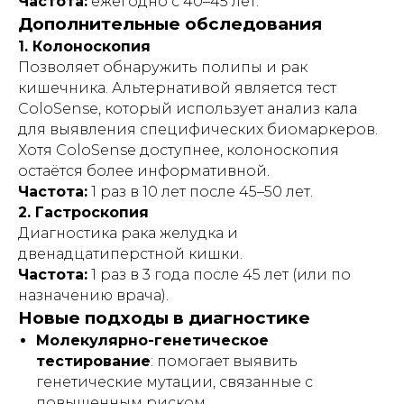
Частота:
ежегодно с 40–45 лет.
Дополнительные обследования
Публичная оферта
1. Колоноскопия
Инструкции
Позволяет обнаружить полипы и рак
кишечника. Альтернативой является тест
ColoSense, который использует анализ кала
для выявления специфических биомаркеров.
Кровати и иное оборудование
предоставляются в прокат (аренду)
Хотя ColoSense доступнее, колоноскопия
исключительно для использования в
остаётся более информативной.
жилых помещениях (квартирах, жилых
Частота:
1 раз в 10 лет после 45–50 лет.
домах), находящихся в собственности
либо на ином законном основании во
2. Гастроскопия
владении физического лица -
Диагностика рака желудка и
арендатора.
двенадцатиперстной кишки.
Прокат (аренда) оборудования
не
Частота:
1 раз в 3 года после 45 лет (или по
осуществляется
:
назначению врача).
– в интересах юридических лиц;
Новые подходы в диагностике
– для использования в медицинских
Молекулярно-генетическое
организациях, пансионатах,
организациях социального
тестирование
: помогает выявить
обслуживания, хосписах, а также иных
генетические мутации, связанные с
учреждениях, в которых уход за
гражданами осуществляется
повышенным риском.