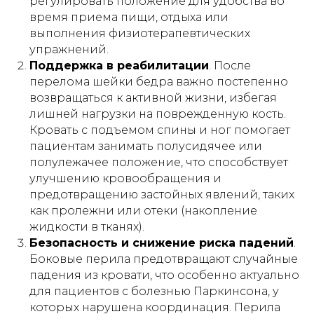
регулировать положение для удобства во
представленная в данной статье, носит
исключительно ознакомительный
время приема пищи, отдыха или
характер и не может заменить
выполнения физиотерапевтических
профессиональную медицинскую
упражнений.
консультацию, диагностику или
лечение. Перед использованием
Поддержка в реабилитации
. После
любых рекомендаций, упомянутых в
перелома шейки бедра важно постепенно
статье методов лечения, препаратов
или медицинских изделий,
возвращаться к активной жизни, избегая
обязательно проконсультируйтесь с
лишней нагрузки на поврежденную кость.
квалифицированным врачом. Помните,
Кровать с подъемом спины и ног помогает
что самолечение может нанести вред
вашему здоровью. Автор и издатель не
пациентам занимать полусидячее или
несут ответственности за возможные
полулежачее положение, что способствует
негативные последствия, вызванные
использованием информации из статьи.
улучшению кровообращения и
предотвращению застойных явлений, таких
как пролежни или отеки (накопление
жидкости в тканях).
Безопасность и снижение риска падений
.
Боковые перила предотвращают случайные
⏎ | Вернуться на главную
падения из кровати, что особенно актуально
для пациентов с болезнью Паркинсона, у
которых нарушена координация. Перила