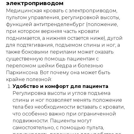
электроприводом
Медицинская кровать с электроприводом,
7 положений
пультом управления, регулировкой высоты,
привезем
регулируются пультом -
такую
функцией антитренделенбург (положение,
кровать
без усилий
при котором верхняя часть кровати
поднимается, а нижняя остается ниже), дугой
для подтягивания, подъемом спины и ног, а
также боковыми перилами может оказать
существенную помощь пациентам с
переломом шейки бедра и болезнью
Паркинсона. Вот почему она может быть
АРЕНДА МЕДИЦИНСКИХ КРОВАТЕЙ
крайне полезной:
Удобство и комфорт для пациента
.
7 положений
облегчит ежедневный уход
Регулировка высоты и углов подъема
и реабилитацию
спины и ног позволяет менять положение
тела без необходимости вставать с кровати,
ПОДРОБНЕЕ
что особенно важно при ограниченной
подвижности. Пациенты могут
самостоятельно, с помощью пульта,
Внимание!
Информация,