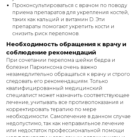
материалов сайта, элементов дизайна и
Проконсультироваться с врачом по поводу
оформления запрещено | 2026 |
приема препаратов для укрепления костей,
Источник: https://лежачим.рф
таких как кальций и витамин D. Эти
препараты помогают укрепить кости и
# аренда # кроватей # для лежачих #
снизить риск переломов.
для больных # медицинских # прокат #
напрокат # москва # область #
Необходимость обращения к врачу и
функциональных # взять # мед #
соблюдение рекомендаций
больничных # инвалидных # Burmeier
# подъемный механизм #
При сочетании перелома шейки бедра и
многофункциональных #
болезни Паркинсона очень важно
ортопедических # инвалидов # инсульт
# тяжелобольных #lezhachim
незамедлительно обращаться к врачу и строго
#лежачим
следовать его рекомендациям. Только
квалифицированный медицинский
АРЕНДОВАТЬ
специалист может назначить соответствующее
лечение, учитывать все противопоказания и
корректировать терапию по мере
необходимости. Самолечение в данном случае
недопустимо, так как неправильное лечение
или недостаток профессиональной помощи