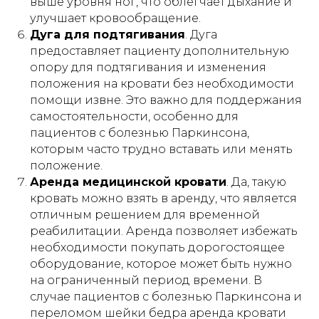
выше уровня ног, что облегчает дыхание и
организациях социального
улучшает кровообращение.
обслуживания, хосписах, а также иных
учреждениях, в которых уход за
Дуга для подтягивания
. Дуга
гражданами осуществляется
предоставляет пациенту дополнительную
сотрудниками (персоналом) таких
учреждений, независимо от формы
опору для подтягивания и изменения
собственности и ведомственной
положения на кровати без необходимости
принадлежности.
помощи извне. Это важно для поддержания
Индивидуальный предприниматель
самостоятельности, особенно для
Гришин Андрей Михайлович оставляет
пациентов с болезнью Паркинсона,
за собой право отказать в заключении
договора проката (аренды)
которым часто трудно вставать или менять
оборудования без объяснения причин,
положение.
в том числе при наличии сомнений в
Аренда медицинской кровати
. Да, такую
характере предполагаемого
использования оборудования и/или
кровать можно взять в аренду, что является
возможности соблюдения условий его
отличным решением для временной
эксплуатации.
реабилитации. Аренда позволяет избежать
необходимости покупать дорогостоящее
оборудование, которое может быть нужно
на ограниченный период времени. В
ИМЕЮТСЯ ПРОТИВОПОКАЗАНИЯ!
случае пациентов с болезнью Паркинсона и
Перед использованием необходимо
ознакомиться с инструкцией и
переломом шейки бедра аренда кровати