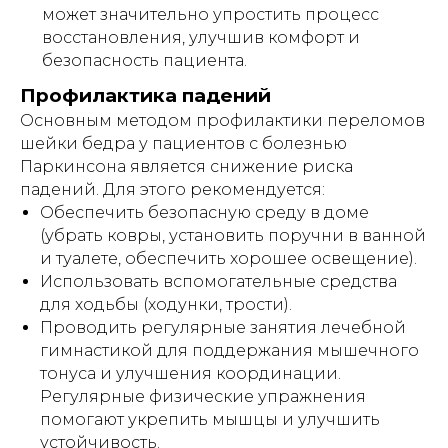
проконсультироваться с врачом.
может значительно упростить процесс
восстановления, улучшив комфорт и
безопасность пациента.
Индивидуальный предприниматель
Гришин Андрей Михайлович
Профилактика падений
Основным методом профилактики переломов
ИНН 771476044008
шейки бедра у пациентов с болезнью
ОГРНИП 321508100003201
Паркинсона является снижение риска
E-MAIL: lezhachim.ru@yandex.ru
падений. Для этого рекомендуется:
Склад (самовывоза - нет):
Обеспечить безопасную среду в доме
г. Москва, ул. Складочная, 1с1 (метро
(убрать ковры, установить поручни в ванной
Савеловская)
и туалете, обеспечить хорошее освещение).
Использовать вспомогательные средства
для ходьбы (ходунки, трости).
Используя сайт: https://лежачим.рф и
Проводить регулярные занятия лечебной
услуги ИП Гришин А.М., вы выражаете
гимнастикой для поддержания мышечного
свое согласие с
политикой
конфиденциальности
и
публичной
тонуса и улучшения координации.
офертой
.
Регулярные физические упражнения
помогают укрепить мышцы и улучшить
© Любое использование либо
устойчивость.
копирование материалов или подборки