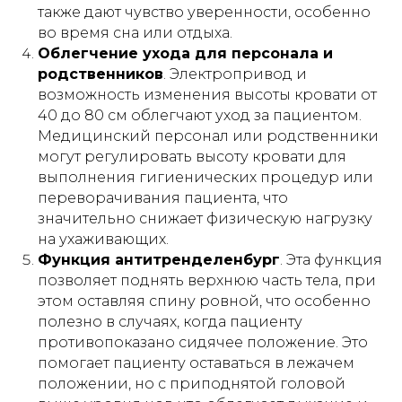
ПРОДЛЕНИЕ АРЕНДЫ
также дают чувство уверенности, особенно
во время сна или отдыха.
Облегчение ухода для персонала и
родственников
. Электропривод и
Публичная оферта
возможность изменения высоты кровати от
Инструкции
40 до 80 см облегчают уход за пациентом.
Медицинский персонал или родственники
могут регулировать высоту кровати для
выполнения гигиенических процедур или
Кровати и иное оборудование
переворачивания пациента, что
предоставляются в прокат (аренду)
значительно снижает физическую нагрузку
исключительно для использования в
жилых помещениях (квартирах, жилых
на ухаживающих.
домах), находящихся в собственности
Функция антитренделенбург
. Эта функция
либо на ином законном основании во
владении физического лица -
позволяет поднять верхнюю часть тела, при
арендатора.
этом оставляя спину ровной, что особенно
полезно в случаях, когда пациенту
Прокат (аренда) оборудования
не
осуществляется
:
противопоказано сидячее положение. Это
помогает пациенту оставаться в лежачем
– в интересах юридических лиц;
– для использования в медицинских
положении, но с приподнятой головой
организациях, пансионатах,