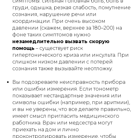
симптомы: сильная головная боль, боль в
груди, одышка, резкая слабость, помутнение
сознания, нарушение речи или
АРЕНДОВАТЬ
координации. При очень высоком
давлении (скажем, верхнее за 180–200) на
фоне таких симптомов нужно
незамедлительно вызвать скорую
помощь
– существует риск
гипертонического криза или инсульта. При
слишком низком давлении с потерей
сознания также вызывайте неотложку.
Вы подозреваете неисправность прибора
или ошибки измерения. Если тонометр
показывает нестандартные значения или
символы ошибки (например, при аритмии),
и вы не уверены, что все делаете правильно,
имеет смысл пригласить медицинского
работника. Врач или медсестра могут
приехать на дом и лично
проконтролировать измерение, чтобы