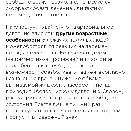
сообщите врачу – возможно, потребуется
использования оборудования и/или
скорректировать лечение или тактику
возможности соблюдения условий его
эксплуатации.
перемещения пациента.
Наконец, учитывайте, что на артериальное
давление влияют и
другие возрастные
особенности
. У лежачих пожилых людей
ИМЕЮТСЯ ПРОТИВОПОКАЗАНИЯ!
может обостряться реакция на перемены
Перед использованием необходимо
ознакомиться с инструкцией и
погоды, стресс, боль. Болевой синдром
проконсультироваться с врачом.
(например, из-за пролежней или артрита)
способен повышать АД – важно по
возможности обезболивать пациента согласно
Индивидуальный предприниматель
назначению врача. Снижение объема
Гришин Андрей Михайлович
выпиваемой жидкости, наоборот, иногда
приводит к более низкому давлению. Словом,
ИНН 771476044008
рассматривайте цифры в контексте общего
ОГРНИП 321508100003201
состояния. Всегда лучше лишний раз
E-MAIL: lezhachim.ru@yandex.ru
проконсультироваться со специалистом, чем
пропустить тревожный знак.
Склад (самовывоза - нет):
г. Москва, ул. Складочная, 1с1 (метро
Савеловская)