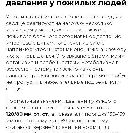
давления у пожилых людей
АРЕНДА МЕДИЦИНСКИХ КРОВАТЕЙ
7 положений
облегчит ежедневный уход
У пожилых пациентов кровеносные сосуды и
и реабилитацию
сердце реагируют на нагрузку несколько
иначе, чем у молодых. Часто у лежачего
ПОДРОБНЕЕ
пожилого больного артериальное давление
имеет свою динамику в течение суток:
например, утром натощак оно ниже, а к вечеру
Внимание!
Информация,
может повышаться. Это связано с биоритмами
представленная в данной статье, носит
организма и особенностями метаболизма в
исключительно ознакомительный
характер и не может заменить
возрасте. Поэтому так важно измерять
профессиональную медицинскую
давление регулярно и в разное время – чтобы
консультацию, диагностику или
не пропустить нежелательные подъемы или
лечение. Перед использованием
любых рекомендаций, упомянутых в
спады.
статье методов лечения, препаратов
или медицинских изделий,
Нормальные значения давления у каждого
обязательно проконсультируйтесь с
квалифицированным врачом. Помните,
свои. Классически оптимальным считают
что самолечение может нанести вред
120/80 мм рт. ст.
, а показатели порядка 130–139
вашему здоровью. Автор и издатель не
мм по верхнему и до 89 мм по нижнему
несут ответственности за возможные
негативные последствия, вызванные
считаются верхней границей нормы для
использованием информации из статьи.