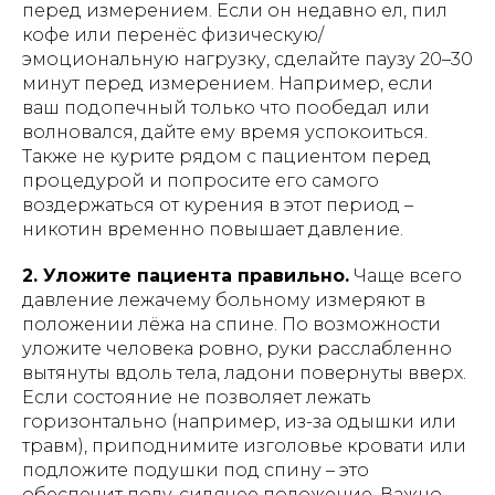
перед измерением. Если он недавно ел, пил
кофе или перенёс физическую/
эмоциональную нагрузку, сделайте паузу 20–30
минут перед измерением​. Например, если
ваш подопечный только что пообедал или
волновался, дайте ему время успокоиться.
Также не курите рядом с пациентом перед
процедурой и попросите его самого
воздержаться от курения в этот период –
никотин временно повышает давление.
2. Уложите пациента правильно.
Чаще всего
давление лежачему больному измеряют в
положении лёжа на спине. По возможности
уложите человека ровно, руки расслабленно
вытянуты вдоль тела​, ладони повернуты вверх.
Если состояние не позволяет лежать
горизонтально (например, из-за одышки или
травм), приподнимите изголовье кровати или
подложите подушки под спину – это
обеспечит полу-сидячее положение. Важно,