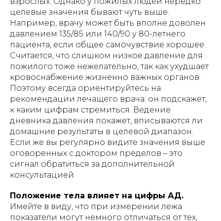
взрослых​. Однако у пожилых людей нередко
целевые значения бывают чуть выше.
Например, врачу может быть вполне доволен
давлением 135/85 или 140/90 у 80-летнего
пациента, если общее самочувствие хорошее.
Считается, что слишком низкое давление для
⏎ | Вернуться на главную
пожилого тоже нежелательно, так как ухудшает
кровоснабжение жизненно важных органов.
Поэтому всегда ориентируйтесь на
рекомендации лечащего врача: он подскажет,
ПРОДЛЕНИЕ АРЕНДЫ
к каким цифрам стремиться. Ведение
дневника давления покажет, вписываются ли
домашние результаты в целевой диапазон.
Публичная оферта
Если же вы регулярно видите значения выше
оговоренных с доктором пределов – это
Инструкции
сигнал обратиться за дополнительной
консультацией.
Положение тела влияет на цифры АД.
Кровати и иное оборудование
Имейте в виду, что при измерении лежа
предоставляются в прокат (аренду)
исключительно для использования в
показатели могут немного отличаться от тех,