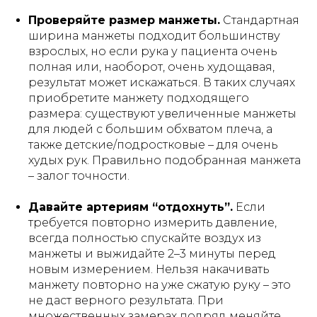
Проверяйте размер манжеты.
Стандартная
ширина манжеты подходит большинству
взрослых, но если рука у пациента очень
полная или, наоборот, очень худощавая,
результат может искажаться. В таких случаях
приобретите манжету подходящего
размера: существуют увеличенные манжеты
для людей с большим обхватом плеча, а
также детские/подростковые – для очень
худых рук. Правильно подобранная манжета
– залог точности.
Давайте артериям “отдохнуть”.
Если
требуется повторно измерить давление,
всегда полностью спускайте воздух из
манжеты и выжидайте 2–3 минуты перед
новым измерением. Нельзя накачивать
манжету повторно на уже сжатую руку – это
не даст верного результата. При
множественных замерах подряд меняйте