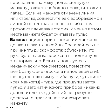
передавливала кожу (под застегнутую
манжету должен свободно проходить один
палец). Если на манжете отмечена линия
или стрелка, совместите ее с воображаемой
линией от центра локтевого сгиба – там
проходит плечевая артерия. Именно в этом
месте манжета будет считывать пульс.
Важно:
пациент при наложении манжеты
должен лежать спокойно. Постарайтесь не
причинять дискомфорта: объясните, что
рука будет слегка пережата на полминуты –
это нормально. Если вы пользуетесь
механическим тонометром, поместите
мембрану фонендоскопа на локтевой сгиб
(во внутреннюю ямку сгиба руки, чуть ниже
края манжеты) – туда, где прощупывается
пульс. У автоматического прибора никаких
дополнительных действий не требуется,
достаточно правильно зафиксировать
манжету.