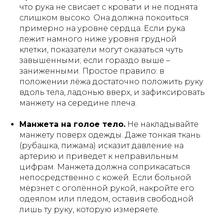
что рука не свисает с кровати и не поднята
слишком высоко. Она должна покоиться
примерно на уровне сердца. Если рука
лежит намного ниже уровня грудной
клетки, показатели могут оказаться чуть
завышенными; если гораздо выше –
заниженными. Простое правило: в
положении лёжа достаточно положить руку
вдоль тела, ладонью вверх, и зафиксировать
манжету на середине плеча.
Манжета на голое тело.
Не накладывайте
манжету поверх одежды. Даже тонкая ткань
(рубашка, пижама) исказит давление на
артерию и приведет к неправильным
цифрам. Манжета должна соприкасаться
непосредственно с кожей. Если больной
мёрзнет с оголённой рукой, накройте его
одеялом или пледом, оставив свободной
лишь ту руку, которую измеряете.