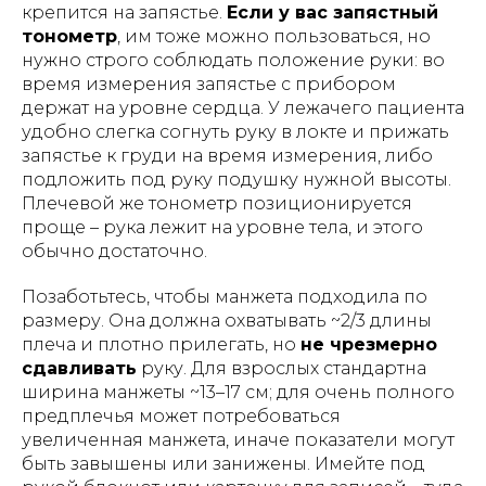
крепится на запястье.
Если у вас запястный
тонометр
, им тоже можно пользоваться, но
нужно строго соблюдать положение руки: во
время измерения запястье с прибором
держат на уровне сердца​. У лежачего пациента
удобно слегка согнуть руку в локте и прижать
запястье к груди на время измерения, либо
подложить под руку подушку нужной высоты.
Плечевой же тонометр позиционируется
проще – рука лежит на уровне тела, и этого
обычно достаточно.
Позаботьтесь, чтобы манжета подходила по
размеру. Она должна охватывать ~2/3 длины
плеча и плотно прилегать, но
не чрезмерно
сдавливать
руку. Для взрослых стандартна
ширина манжеты ~13–17 см; для очень полного
предплечья может потребоваться
увеличенная манжета, иначе показатели могут
быть завышены или занижены. Имейте под