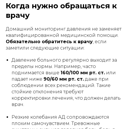
Когда нужно обращаться к
врачу
Используя сайт: https://лежачим.рф и
услуги ИП Гришин А.М., вы выражаете
свое согласие с
политикой
Домашний мониторинг давления не заменяет
конфиденциальности
и
публичной
квалифицированной медицинской помощи.
офертой
.
Обязательно обратитесь к врачу
, если
заметили следующие ситуации:
© Любое использование либо
копирование материалов или подборки
материалов сайта, элементов дизайна и
Давление больного регулярно выходит за
оформления запрещено | 2026 |
пределы нормы. Например, часто
Источник: https://лежачим.рф
поднимается выше
160/100 мм рт. ст.
или
падает ниже
90/60 мм рт. ст.
даже при
соблюдении всех рекомендаций. Такие
# аренда # кроватей # для лежачих #
для больных # медицинских # прокат #
стойкие отклонения требуют
напрокат # москва # область #
корректировки лечения, что должен делать
функциональных # взять # мед #
врач.
больничных # инвалидных # Burmeier
# подъемный механизм #
многофункциональных #
Резкие колебания АД сопровождаются
ортопедических # инвалидов # инсульт
плохим самочувствием. Тревожные
# тяжелобольных #lezhachim
#лежачим