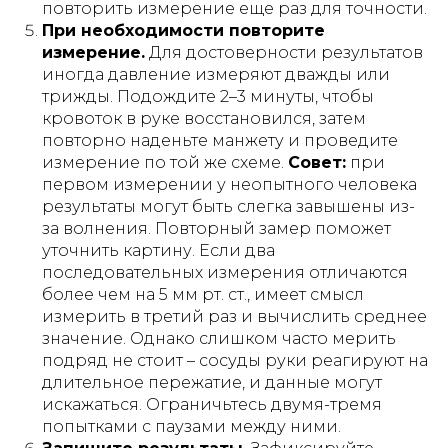
повторить измерение еще раз для точности.
При необходимости повторите
измерение.
Для достоверности результатов
иногда давление измеряют дважды или
трижды. Подождите 2–3 минуты, чтобы
кровоток в руке восстановился, затем
повторно наденьте манжету и проведите
измерение по той же схеме.
Совет:
при
первом измерении у неопытного человека
результаты могут быть слегка завышены из-
за волнения. Повторный замер поможет
уточнить картину. Если два
последовательных измерения отличаются
более чем на 5 мм рт. ст., имеет смысл
измерить в третий раз и вычислить среднее
значение​. Однако слишком часто мерить
подряд не стоит – сосуды руки реагируют на
длительное пережатие, и данные могут
искажаться. Ограничьтесь двумя-тремя
попытками с паузами между ними.