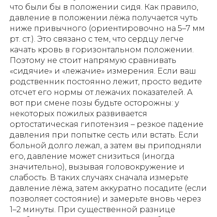
жилых помещениях (квартирах, жилых
что были бы в положении сидя. Как правило,
домах), находящихся в собственности
давление в положении лёжа получается чуть
либо на ином законном основании во
владении физического лица -
ниже привычного (ориентировочно на 5–7 мм
арендатора.
рт. ст.)​. Это связано с тем, что сердцу легче
качать кровь в горизонтальном положении.
Прокат (аренда) оборудования
не
осуществляется
:
Поэтому не стоит напрямую сравнивать
«сидячие» и «лежачие» измерения. Если ваш
– в интересах юридических лиц;
– для использования в медицинских
родственник постоянно лежит, просто ведите
организациях, пансионатах,
отсчет его нормы от лежачих показателей. А
организациях социального
вот при смене позы будьте осторожны: у
обслуживания, хосписах, а также иных
учреждениях, в которых уход за
некоторых пожилых развивается
гражданами осуществляется
ортостатическая гипотензия – резкое падение
сотрудниками (персоналом) таких
давления при попытке сесть или встать. Если
учреждений, независимо от формы
собственности и ведомственной
больной долго лежал, а затем вы приподняли
принадлежности.
его, давление может снизиться (иногда
значительно), вызывая головокружение и
Индивидуальный предприниматель
Гришин Андрей Михайлович оставляет
слабость. В таких случаях сначала измерьте
за собой право отказать в заключении
давление лёжа, затем аккуратно посадите (если
договора проката (аренды)
позволяет состояние) и замерьте вновь через
оборудования без объяснения причин,
в том числе при наличии сомнений в
1–2 минуты. При существенной разнице
характере предполагаемого