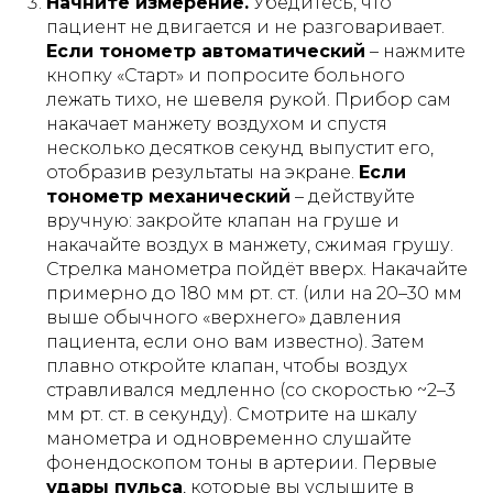
Начните измерение.
Убедитесь, что
пациент не двигается и не разговаривает.
Если тонометр автоматический
– нажмите
кнопку «Старт» и попросите больного
лежать тихо, не шевеля рукой. Прибор сам
накачает манжету воздухом и спустя
несколько десятков секунд выпустит его,
отобразив результаты на экране.
Если
тонометр механический
– действуйте
вручную: закройте клапан на груше и
накачайте воздух в манжету, сжимая грушу.
Стрелка манометра пойдёт вверх. Накачайте
примерно до 180 мм рт. ст. (или на 20–30 мм
выше обычного «верхнего» давления
пациента, если оно вам известно). Затем
плавно откройте клапан, чтобы воздух
стравливался медленно (со скоростью ~2–3
мм рт. ст. в секунду). Смотрите на шкалу
манометра и одновременно слушайте
фонендоскопом тоны в артерии. Первые
удары пульса
, которые вы услышите в