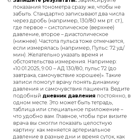
Запишите результаты.
Зафиксируйте
показания тонометра сразу же, чтобы не
забыть. Стандартно записывают два числа
через дробь (например,
130/80 мм рт. ст.
),
где первое – систолическое (верхнее)
давление, второе – диастолическое
(нижнее). Частота пульса тоже отмечается,
если измерялась (например,
Пульс: 72 уд/
мин
). Желательно указать время и
обстоятельства измерения. Например:
«10.01.2025, 9:00 – АД 130/80, пульс 72 (до
завтрака, самочувствие хорошее)»
. Такие
записи помогут врачу понять динамику
давления и самочувствия пациента. Ведите
подобный
дневник давления
постоянно, в
одном месте. Это может быть тетрадь,
таблица или специальное приложение –
что удобно вам. Главное, чтобы при визите
врача вы смогли показать целостную
картину: как меняется артериальное
давление в разные дни и время суток, как