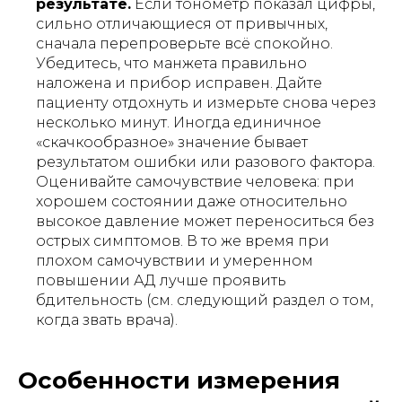
результате.
Если тонометр показал цифры,
сильно отличающиеся от привычных,
сначала перепроверьте всё спокойно.
Убедитесь, что манжета правильно
наложена и прибор исправен. Дайте
пациенту отдохнуть и измерьте снова через
несколько минут. Иногда единичное
«скачкообразное» значение бывает
результатом ошибки или разового фактора.
Оценивайте самочувствие человека: при
хорошем состоянии даже относительно
7 положений
высокое давление может переноситься без
привезем
регулируются пультом -
острых симптомов. В то же время при
такую
кровать
без усилий
плохом самочувствии и умеренном
повышении АД лучше проявить
бдительность (см. следующий раздел о том,
когда звать врача).
Особенности измерения