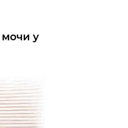
 мочи у
е