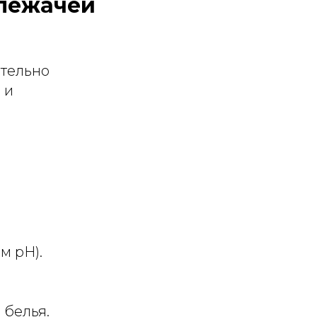
 лежачей
ательно
 и
м pH).
 белья.