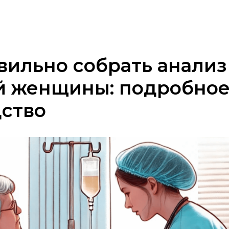
вильно собрать анализ
й женщины: подробно
дство