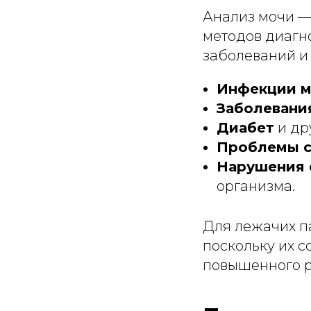
Анализ мочи —
методов диагн
заболеваний и 
Инфекции м
Заболевани
Диабет
и др
Проблемы с
Нарушения 
организма.
Для лежачих п
поскольку их с
повышенного р