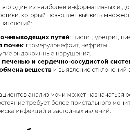
 это один из наиболее информативных и д
остики, который позволяет выявить множест
патологий:
очевыводящих путей
: цистит, уретрит, п
я почек
: гломерулонефрит, нефриты.
угие эндокринные нарушения.
 печенью и сердечно-сосудистой сист
обмена веществ
и выявление отклонений 
ациентов анализ мочи может назначаться о
остояние требует более пристального мони
иска инфекций и застойных явлений.