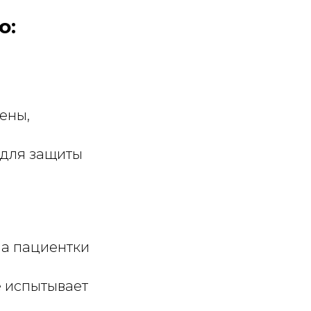
ю:
ены,
 для защиты
ла пациентки
е испытывает