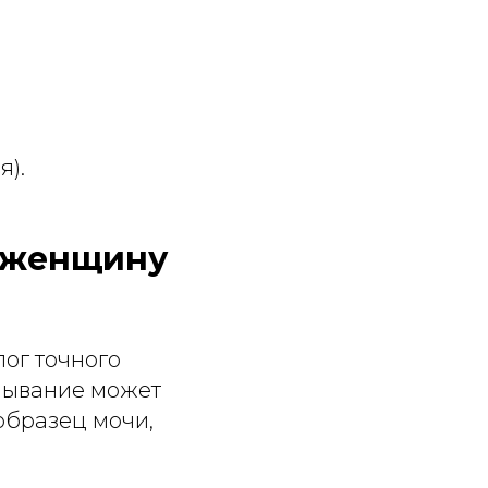
я).
 женщину
ог точного
мывание может
образец мочи,