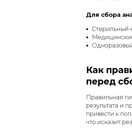
Для сбора ан
Стерильный к
Медицинские
Одноразовый
Как прав
перед сб
Правильная ги
результата и 
привести к по
что исказит ре