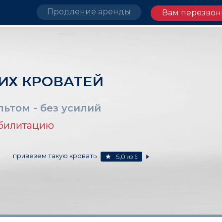
Продление аренды
Вам перезвон
ИХ КРОВАТЕЙ
ьтом - без усилий
абилитацию
привезем такую кровать