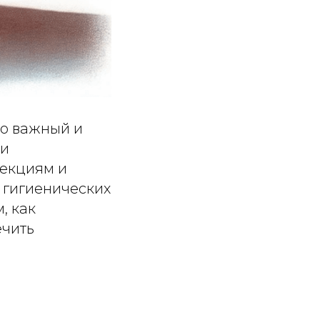
то важный и
 и
фекциям и
 гигиенических
, как
ечить