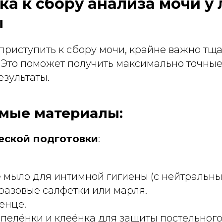
ка к сбору анализа мочи у
ы
приступить к сбору мочи, крайне важно тщ
 Это поможет получить максимально точные
зультаты.
мые материалы:
еской подготовки
:
мыло для интимной гигиены (с нейтральны
разовые салфетки или марля.
енце.
елёнки и клеёнка для защиты постельного