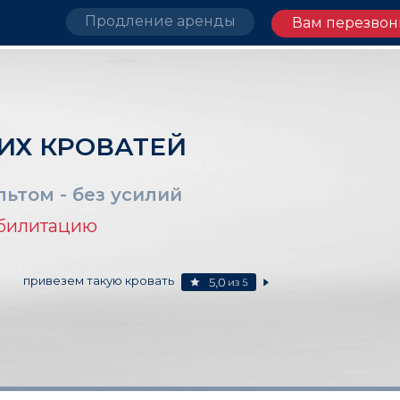
Продление аренды
Вам перезвон
ИХ КРОВАТЕЙ
ьтом - без усилий
абилитацию
привезем такую кровать