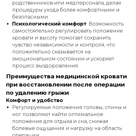
7 положений
родственников или медперсонала, делая
привезем
регулируются пультом -
процедуры ухода более комфортными и
такую
кровать
без усилий
безопасными.
Психологический комфорт
: Возможность
самостоятельно регулировать положение
кровати и высоту помогает сохранить
чувство независимости и контроля, что
положительно сказывается на
эмоциональном состоянии и ускоряет
процесс выздоровления.
АРЕНДА МЕДИЦИНСКИХ КРОВАТЕЙ
Преимущества медицинской кровати
7 положений
облегчит ежедневный уход
при восстановлении после операции
и реабилитацию
по удалению грыжи
ПОДРОБНЕЕ
Комфорт и удобство
:
Регулируемые положения головы, спины и
ног позволяют найти оптимальное
Внимание!
Информация,
положение для отдыха и сна, снижая
представленная в данной статье, носит
болевые ощущения и нагрузку на область
исключительно ознакомительный
операции.
характер и не может заменить