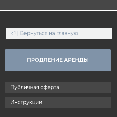
Источник: https://лежачим.рф
# аренда # кроватей # для лежачих #
для больных # медицинских # прокат #
напрокат # москва # область #
функциональных # взять # мед #
больничных # инвалидных # Burmeier
# подъемный механизм #
многофункциональных #
ортопедических # инвалидов # инсульт
# тяжелобольных #lezhachim
#лежачим
АРЕНДОВАТЬ