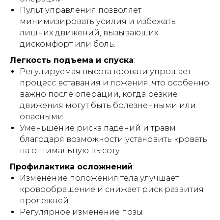
профессиональную медицинскую
Пульт управления позволяет
консультацию, диагностику или
минимизировать усилия и избежать
лечение. Перед использованием
любых рекомендаций, упомянутых в
лишних движений, вызывающих
статье методов лечения, препаратов
дискомфорт или боль.
или медицинских изделий,
обязательно проконсультируйтесь с
Легкость подъема и спуска
:
квалифицированным врачом. Помните,
Регулируемая высота кровати упрощает
что самолечение может нанести вред
вашему здоровью. Автор и издатель не
процесс вставания и ложения, что особенно
несут ответственности за возможные
важно после операции, когда резкие
негативные последствия, вызванные
использованием информации из статьи.
движения могут быть болезненными или
опасными.
Уменьшение риска падений и травм
благодаря возможности установить кровать
на оптимальную высоту.
Профилактика осложнений
:
⏎ | Вернуться на главную
Изменение положения тела улучшает
кровообращение и снижает риск развития
пролежней.
ПРОДЛЕНИЕ АРЕНДЫ
Регулярное изменение позы