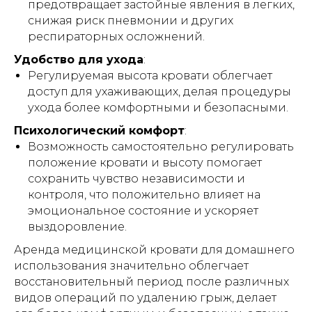
предотвращает застойные явления в легких,
снижая риск пневмонии и других
Публичная оферта
респираторных осложнений.
Удобство для ухода
:
Инструкции
Регулируемая высота кровати облегчает
доступ для ухаживающих, делая процедуры
ухода более комфортными и безопасными.
Кровати и иное оборудование
Психологический комфорт
:
предоставляются в прокат (аренду)
исключительно для использования в
Возможность самостоятельно регулировать
жилых помещениях (квартирах, жилых
положение кровати и высоту помогает
домах), находящихся в собственности
либо на ином законном основании во
сохранить чувство независимости и
владении физического лица -
контроля, что положительно влияет на
арендатора.
эмоциональное состояние и ускоряет
Прокат (аренда) оборудования
не
выздоровление.
осуществляется
:
Аренда медицинской кровати для домашнего
– в интересах юридических лиц;
использования значительно облегчает
– для использования в медицинских
организациях, пансионатах,
восстановительный период после различных
организациях социального
видов операций по удалению грыж, делает
обслуживания, хосписах, а также иных