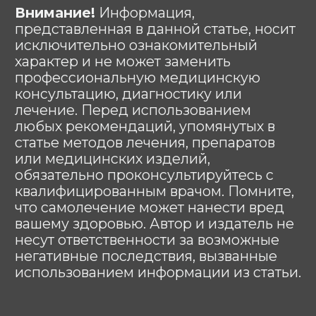
Индивидуальный предприниматель
Гришин Андрей Михайлович
ИНН 771476044008
ОГРНИП 321508100003201
E-MAIL: lezhachim.ru@yandex.ru
Склад (самовывоза - нет):
г. Москва, ул. Складочная, 1с1 (метро
Савеловская)
Используя сайт: https://лежачим.рф и
услуги ИП Гришин А.М., вы выражаете
свое согласие с
политикой
конфиденциальности
и
публичной
офертой
.
© Любое использование либо
копирование материалов или подборки
материалов сайта, элементов дизайна и
оформления запрещено | 2026 |