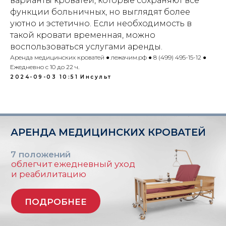
варианты кроватей, которые сохраняют все
Индивидуальный предприниматель
Гришин Андрей Михайлович
функции больничных, но выглядят более
уютно и эстетично. Если необходимость в
ИНН 771476044008
такой кровати временная, можно
ОГРНИП 321508100003201
воспользоваться услугами аренды.
E-MAIL: lezhachim.ru@yandex.ru
Аренда медицинских кроватей ● лежачим.рф ● 8 (499) 495-15-12 ●
Ежедневно с 10 до 22 ч.
Склад (самовывоза - нет):
г. Москва, ул. Складочная, 1с1 (метро
2024-09-03 10:51
Инсульт
Савеловская)
Используя сайт: https://лежачим.рф и
услуги ИП Гришин А.М., вы выражаете
свое согласие с
политикой
конфиденциальности
и
публичной
офертой
.
© Любое использование либо
копирование материалов или подборки
материалов сайта, элементов дизайна и
оформления запрещено | 2026 |
Источник: https://лежачим.рф