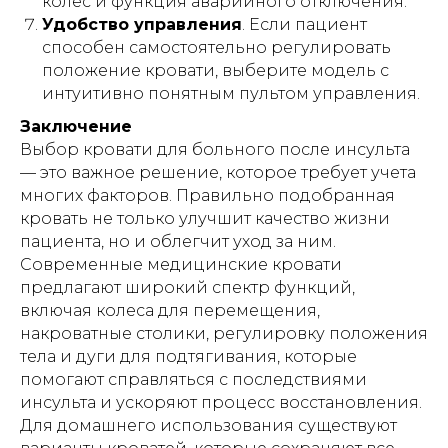
колес и функция аварийного отключения.
сотрудниками (персоналом) таких
учреждений, независимо от формы
Удобство управления
. Если пациент
собственности и ведомственной
способен самостоятельно регулировать
принадлежности.
положение кровати, выберите модель с
Индивидуальный предприниматель
интуитивно понятным пультом управления.
Гришин Андрей Михайлович оставляет
за собой право отказать в заключении
Заключение
договора проката (аренды)
Выбор кровати для больного после инсульта
оборудования без объяснения причин,
в том числе при наличии сомнений в
— это важное решение, которое требует учета
характере предполагаемого
многих факторов. Правильно подобранная
использования оборудования и/или
возможности соблюдения условий его
кровать не только улучшит качество жизни
эксплуатации.
пациента, но и облегчит уход за ним.
Современные медицинские кровати
предлагают широкий спектр функций,
включая колеса для перемещения,
ИМЕЮТСЯ ПРОТИВОПОКАЗАНИЯ!
накроватные столики, регулировку положения
Перед использованием необходимо
тела и дуги для подтягивания, которые
ознакомиться с инструкцией и
проконсультироваться с врачом.
помогают справляться с последствиями
инсульта и ускоряют процесс восстановления.
Для домашнего использования существуют