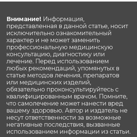
# аренда # кроватей # для лежачих #
для больных # медицинских # прокат #
напрокат # москва # область #
функциональных # взять # мед #
больничных # инвалидных # Burmeier
# подъемный механизм #
многофункциональных #
ортопедических # инвалидов # инсульт
# тяжелобольных #lezhachim
#лежачим
АРЕНДОВАТЬ