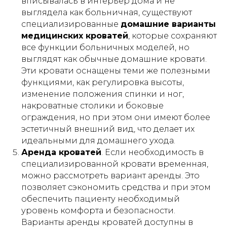
вписывалась в интерьер дома и не
такую
кровать
без усилий
выглядела как больничная, существуют
специализированные
домашние варианты
медицинских кроватей
, которые сохраняют
все функции больничных моделей, но
выглядят как обычные домашние кровати.
Эти кровати оснащены теми же полезными
функциями, как регулировка высоты,
изменение положения спинки и ног,
АРЕНДА МЕДИЦИНСКИХ КРОВАТЕЙ
накроватные столики и боковые
7 положений
ограждения, но при этом они имеют более
облегчит ежедневный уход
и реабилитацию
эстетичный внешний вид, что делает их
идеальными для домашнего ухода.
ПОДРОБНЕЕ
Аренда кроватей
. Если необходимость в
специализированной кровати временная,
можно рассмотреть вариант аренды. Это
Внимание!
Информация,
позволяет сэкономить средства и при этом
представленная в данной статье, носит
обеспечить пациенту необходимый
исключительно ознакомительный
характер и не может заменить
уровень комфорта и безопасности.
профессиональную медицинскую
Варианты аренды кроватей доступны в
консультацию, диагностику или