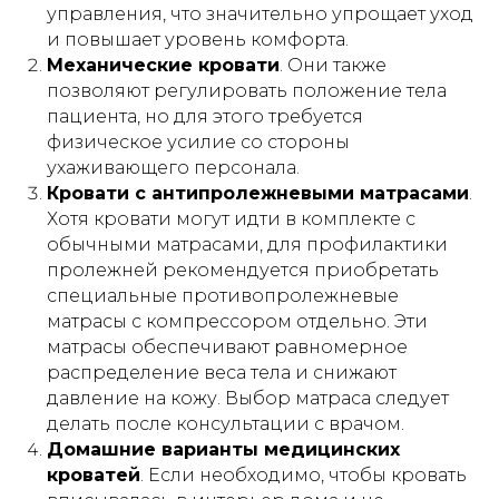
управления, что значительно упрощает уход
и повышает уровень комфорта.
Механические кровати
. Они также
позволяют регулировать положение тела
пациента, но для этого требуется
физическое усилие со стороны
ухаживающего персонала.
Кровати с антипролежневыми матрасами
.
Хотя кровати могут идти в комплекте с
обычными матрасами, для профилактики
пролежней рекомендуется приобретать
специальные противопролежневые
матрасы с компрессором отдельно. Эти
матрасы обеспечивают равномерное
распределение веса тела и снижают
давление на кожу. Выбор матраса следует
делать после консультации с врачом.
Домашние варианты медицинских
7 положений
кроватей
. Если необходимо, чтобы кровать
привезем
регулируются пультом -