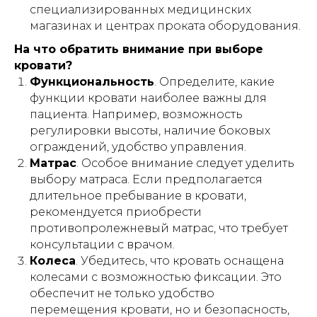
специализированных медицинских
лечение. Перед использованием
любых рекомендаций, упомянутых в
магазинах и центрах проката оборудования.
статье методов лечения, препаратов
или медицинских изделий,
На что обратить внимание при выборе
обязательно проконсультируйтесь с
кровати?
квалифицированным врачом. Помните,
что самолечение может нанести вред
Функциональность
. Определите, какие
вашему здоровью. Автор и издатель не
функции кровати наиболее важны для
несут ответственности за возможные
пациента. Например, возможность
негативные последствия, вызванные
использованием информации из статьи.
регулировки высоты, наличие боковых
ограждений, удобство управления.
Матрас
. Особое внимание следует уделить
выбору матраса. Если предполагается
длительное пребывание в кровати,
рекомендуется приобрести
⏎ | Вернуться на главную
противопролежневый матрас, что требует
консультации с врачом.
Колеса
. Убедитесь, что кровать оснащена
ПРОДЛЕНИЕ АРЕНДЫ
колесами с возможностью фиксации. Это
обеспечит не только удобство
перемещения кровати, но и безопасность,