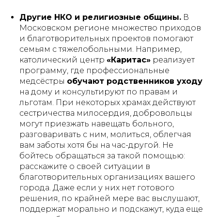
Другие НКО и религиозные общины.
В
Московском регионе множество приходов
и благотворительных проектов помогают
7 положений
семьям с тяжелобольными. Например,
привезем
регулируются пультом -
католический центр
«Каритас»
реализует
такую
кровать
без усилий
программу, где профессиональные
медсёстры
обучают родственников уходу
на дому и консультируют по правам и
льготам​. При некоторых храмах действуют
сестричества милосердия, добровольцы
могут приезжать навещать больного,
разговаривать с ним, молиться, облегчая
вам заботы хотя бы на час-другой.
Не
АРЕНДА МЕДИЦИНСКИХ КРОВАТЕЙ
бойтесь обращаться за такой помощью:
7 положений
расскажите о своей ситуации в
облегчит ежедневный уход
благотворительных организациях вашего
и реабилитацию
города. Даже если у них нет готового
ПОДРОБНЕЕ
решения, по крайней мере вас выслушают,
поддержат морально и подскажут, куда еще