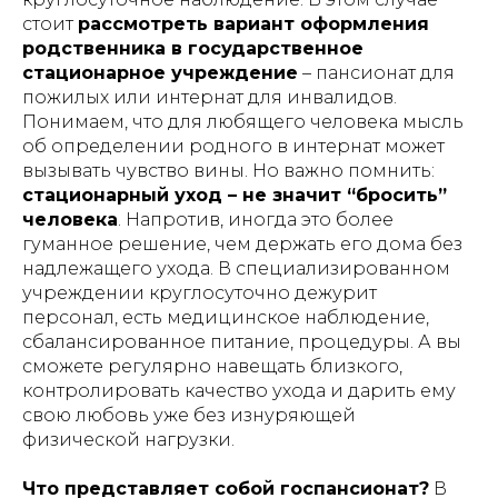
– в интересах юридических лиц;
стоит
рассмотреть вариант оформления
– для использования в медицинских
организациях, пансионатах,
родственника в государственное
организациях социального
стационарное учреждение
– пансионат для
обслуживания, хосписах, а также иных
пожилых или интернат для инвалидов.
учреждениях, в которых уход за
гражданами осуществляется
Понимаем, что для любящего человека мысль
сотрудниками (персоналом) таких
об определении родного в интернат может
учреждений, независимо от формы
вызывать чувство вины. Но важно помнить:
собственности и ведомственной
принадлежности.
стационарный уход – не значит “бросить”
человека
. Напротив, иногда это более
Индивидуальный предприниматель
гуманное решение, чем держать его дома без
Гришин Андрей Михайлович оставляет
за собой право отказать в заключении
надлежащего ухода. В специализированном
договора проката (аренды)
учреждении круглосуточно дежурит
оборудования без объяснения причин,
персонал, есть медицинское наблюдение,
в том числе при наличии сомнений в
характере предполагаемого
сбалансированное питание, процедуры. А вы
использования оборудования и/или
сможете регулярно навещать близкого,
возможности соблюдения условий его
контролировать качество ухода и дарить ему
эксплуатации.
свою любовь уже без изнуряющей
физической нагрузки.
Что представляет собой госпансионат?
В