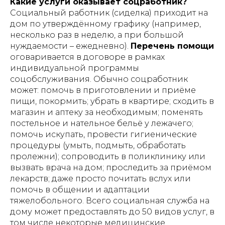
Какие услуги оказывает соцработник?
Социальный работник (сиделка) приходит на
дом по утверждённому графику (например,
несколько раз в неделю, а при большой
нуждаемости – ежедневно).
Перечень помощи
оговаривается в договоре в рамках
индивидуальной программы
соцобслуживания. Обычно соцработник
может: помочь в приготовлении и приёме
пищи, покормить; убрать в квартире; сходить в
магазин и аптеку за необходимым; поменять
постельное и нательное бельё у лежачего;
помочь искупать, провести гигиенические
процедуры (умыть, подмыть, обработать
пролежни); сопроводить в поликлинику или
вызвать врача на дом; проследить за приёмом
лекарств; даже просто почитать вслух или
помочь в общении и адаптации
тяжелобольного​.
Всего социальная служба на
дому может предоставлять до 50 видов услуг, в
том числе некоторые медицинские