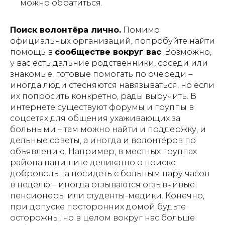
можно обратиться.
Внимание!
Информация,
представленная в данной статье, носит
Поиск волонтёра лично.
Помимо
исключительно ознакомительный
официальных организаций, попробуйте найти
характер и не может заменить
помощь в
сообществе вокруг вас
. Возможно,
профессиональную медицинскую
консультацию, диагностику или
у вас есть дальние родственники, соседи или
лечение. Перед использованием
знакомые, готовые помогать по очереди –
любых рекомендаций, упомянутых в
иногда люди стесняются навязываться, но если
статье методов лечения, препаратов
или медицинских изделий,
их попросить конкретно, рады выручить. В
обязательно проконсультируйтесь с
интернете существуют форумы и группы в
квалифицированным врачом. Помните,
соцсетях для общения ухаживающих за
что самолечение может нанести вред
вашему здоровью. Автор и издатель не
больными – там можно найти и поддержку, и
несут ответственности за возможные
дельные советы, а иногда и волонтёров по
негативные последствия, вызванные
объявлению. Например, в местных группах
использованием информации из статьи.
района напишите деликатно о поиске
добровольца посидеть с больным пару часов
в неделю – иногда отзываются отзывчивые
пенсионеры или студенты-медики. Конечно,
при допуске посторонних домой будьте
осторожны, но в целом вокруг нас больше
⏎ | Вернуться на главную