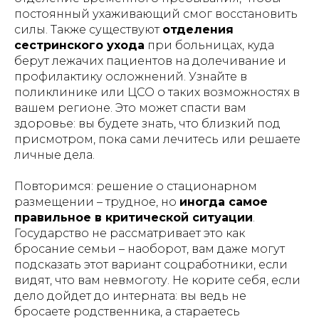
постоянный ухаживающий смог восстановить
силы. Также существуют
отделения
сестринского ухода
при больницах, куда
берут лежачих пациентов на долечивание и
профилактику осложнений. Узнайте в
поликлинике или ЦСО о таких возможностях в
вашем регионе. Это может спасти вам
здоровье: вы будете знать, что близкий под
присмотром, пока сами лечитесь или решаете
личные дела.
Повторимся: решение о стационарном
размещении – трудное, но
иногда самое
правильное в критической ситуации
.
Государство не рассматривает это как
бросание семьи – наоборот, вам даже могут
подсказать этот вариант соцработники, если
видят, что вам невмоготу. Не корите себя, если
дело дойдет до интерната: вы ведь не
бросаете родственника, а стараетесь