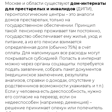
ИМЕЮТСЯ ПРОТИВОПОКАЗАНИЯ!
Москве и области существуют
дом-интернаты
Перед использованием необходимо
ознакомиться с инструкцией и
для престарелых и инвалидов
(ДИПИ),
проконсультироваться с врачом.
геронтологические центры – это аналоги
домов престарелых, только на
государственном обеспечении. Принцип
такой: пенсионер проживает там постоянно,
Индивидуальный предприниматель
Гришин Андрей Михайлович
государство обеспечивает ему жильё, уход и
питание, а из его пенсии взимается
ИНН 771476044008
определённая доля (обычно 75%) в счёт
ОГРНИП 321508100003201
оплаты. Для малоимущих все расходы могут
E-MAIL: lezhachim.ru@yandex.ru
покрываться субсидией. Попасть в интернат
можно через органы соцзащиты: потребуется
Склад (самовывоза - нет):
г. Москва, ул. Складочная, 1с1 (метро
подать заявление, собрать пакет документов
Савеловская)
(медицинское заключение, результаты
анализов, справки о доходах, отсутствие у
родственников возможности ухаживать и т.п.)​.
Если у человека есть дееспособность, нужно
Используя сайт: https://лежачим.рф и
услуги ИП Гришин А.М., вы выражаете
его
согласие
на переезд; если он
свое согласие с
политикой
недееспособен (например, деменция) –
конфиденциальности
и
публичной
решение принимает опекун или попечитель.
офертой
.