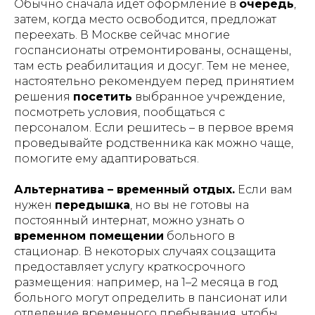
Обычно сначала идёт оформление в
очередь
,
затем, когда место освободится, предложат
© Любое использование либо
копирование материалов или подборки
переехать. В Москве сейчас многие
материалов сайта, элементов дизайна и
госпансионаты отремонтированы, оснащены,
оформления запрещено | 2026 |
там есть реабилитация и досуг. Тем не менее,
Источник: https://лежачим.рф
настоятельно рекомендуем перед принятием
решения
посетить
выбранное учреждение,
# аренда # кроватей # для лежачих #
посмотреть условия, пообщаться с
для больных # медицинских # прокат #
персоналом. Если решитесь – в первое время
напрокат # москва # область #
проведывайте родственника как можно чаще,
функциональных # взять # мед #
больничных # инвалидных # Burmeier
помогите ему адаптироваться.
# подъемный механизм #
многофункциональных #
Альтернатива – временный отдых.
Если вам
ортопедических # инвалидов # инсульт
# тяжелобольных #lezhachim
нужен
передышка
, но вы не готовы на
#лежачим
постоянный интернат, можно узнать о
временном помещении
больного в
стационар. В некоторых случаях соцзащита
АРЕНДОВАТЬ
предоставляет услугу краткосрочного
размещения: например, на 1–2 месяца в год
больного могут определить в пансионат или
отделение временного пребывания, чтобы