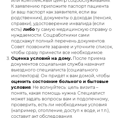
или комплексный центр соцобслуживания.
К заявлению приложите паспорт пациента
(и ваш паспорт как заявителя, если вы
родственник), документы о доходах (пенсия,
справки), удостоверение инвалида (если
есть)
либо
ту самую медицинскую справку о
нуждаемости. Соцработники сами
подскажут полный перечень документов.
Совет:
позвоните заранее и уточните список,
чтобы сразу принести все необходимое.
Оценка условий на дому.
После приема
документов социальная служба назначит
выездного специалиста (социального
инспектора). Он придёт к вам домой, чтобы
оценить состояние больного и бытовые
условия
. Не волнуйтесь: цель визита –
понять, какая помощь нужна. Специалист
может задать вопросы вам и подопечному,
проверить, есть ли необходимые условия
(например, отопление, доступ к воде, и т.п.),
составит акт обследования.