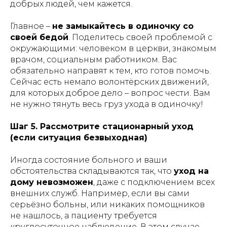
добрых людей, чем кажется.
Главное –
не замыкайтесь в одиночку со
ПРОДЛЕНИЕ АРЕНДЫ
своей бедой
. Поделитесь своей проблемой с
окружающими: человеком в церкви, знакомым
врачом, социальным работником. Вас
Публичная оферта
обязательно направят к тем, кто готов помочь.
Сейчас есть немало волонтёрских движений,
Инструкции
для которых доброе дело – вопрос чести. Вам
не нужно тянуть весь груз ухода в одиночку!
Шаг 5. Рассмотрите стационарный уход
Кровати и иное оборудование
(если ситуация безвыходная)
предоставляются в прокат (аренду)
исключительно для использования в
жилых помещениях (квартирах, жилых
Иногда состояние больного и ваши
домах), находящихся в собственности
обстоятельства складываются так, что
уход на
либо на ином законном основании во
владении физического лица -
дому невозможен
, даже с подключением всех
арендатора.
внешних служб. Например, если вы сами
серьёзно больны, или никаких помощников
Прокат (аренда) оборудования
не
осуществляется
:
не нашлось, а пациенту требуется
круглосуточное наблюдение. В этом случае