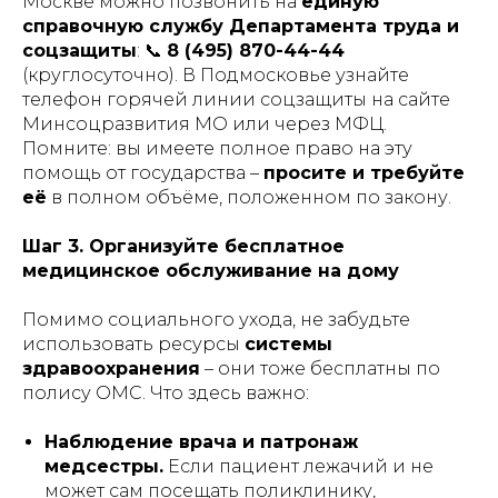
Москве можно позвонить на
единую
справочную службу Департамента труда и
соцзащиты
: 📞
8 (495) 870-44-44
(круглосуточно)​. В Подмосковье узнайте
телефон горячей линии соцзащиты на сайте
Минсоцразвития МО или через МФЦ.
Помните: вы имеете полное право на эту
помощь от государства –
просите и требуйте
её
в полном объёме, положенном по закону.
Шаг 3. Организуйте бесплатное
медицинское обслуживание на дому
Помимо социального ухода, не забудьте
использовать ресурсы
системы
здравоохранения
– они тоже бесплатны по
полису ОМС. Что здесь важно:
Наблюдение врача и патронаж
медсестры.
Если пациент лежачий и не
может сам посещать поликлинику,