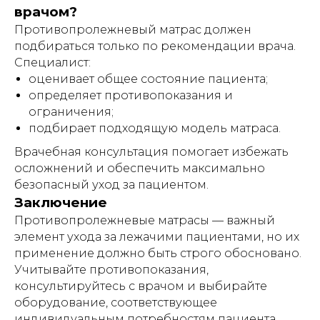
врачом?
организациях, пансионатах,
организациях социального
Противопролежневый матрас должен
обслуживания, хосписах, а также иных
учреждениях, в которых уход за
подбираться только по рекомендации врача.
гражданами осуществляется
Специалист:
сотрудниками (персоналом) таких
оценивает общее состояние пациента;
учреждений, независимо от формы
собственности и ведомственной
определяет противопоказания и
принадлежности.
ограничения;
Индивидуальный предприниматель
подбирает подходящую модель матраса.
Гришин Андрей Михайлович оставляет
за собой право отказать в заключении
Врачебная консультация помогает избежать
договора проката (аренды)
осложнений и обеспечить максимально
оборудования без объяснения причин,
безопасный уход за пациентом.
в том числе при наличии сомнений в
характере предполагаемого
Заключение
использования оборудования и/или
Противопролежневые матрасы — важный
возможности соблюдения условий его
эксплуатации.
элемент ухода за лежачими пациентами, но их
применение должно быть строго обосновано.
Учитывайте противопоказания,
консультируйтесь с врачом и выбирайте
ИМЕЮТСЯ ПРОТИВОПОКАЗАНИЯ!
оборудование, соответствующее
Перед использованием необходимо
индивидуальным потребностям пациента.