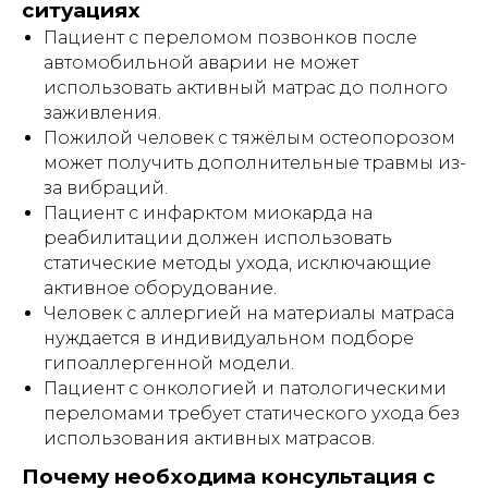
ситуациях
ПРОДЛЕНИЕ АРЕНДЫ
Пациент с переломом позвонков после
автомобильной аварии не может
использовать активный матрас до полного
заживления.
Публичная оферта
Пожилой человек с тяжёлым остеопорозом
может получить дополнительные травмы из-
Инструкции
за вибраций.
Пациент с инфарктом миокарда на
реабилитации должен использовать
Кровати и иное оборудование
статические методы ухода, исключающие
предоставляются в прокат (аренду)
активное оборудование.
исключительно для использования в
жилых помещениях (квартирах, жилых
Человек с аллергией на материалы матраса
домах), находящихся в собственности
нуждается в индивидуальном подборе
либо на ином законном основании во
владении физического лица -
гипоаллергенной модели.
арендатора.
Пациент с онкологией и патологическими
переломами требует статического ухода без
Прокат (аренда) оборудования
не
осуществляется
:
использования активных матрасов.
– в интересах юридических лиц;
Почему необходима консультация с
– для использования в медицинских