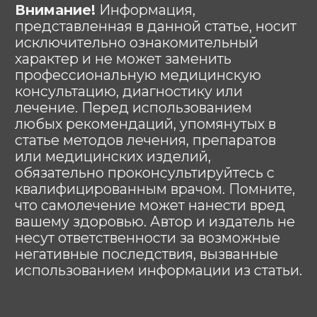
© Любое использование либо
копирование материалов или подборки
материалов сайта, элементов дизайна и
оформления запрещено | 2026 |
Источник: https://лежачим.рф
# аренда # кроватей # для лежачих #
для больных # медицинских # прокат #
напрокат # москва # область #
функциональных # взять # мед #
больничных # инвалидных # Burmeier
# подъемный механизм #
многофункциональных #
ортопедических # инвалидов # инсульт
# тяжелобольных #lezhachim
#лежачим
АРЕНДОВАТЬ