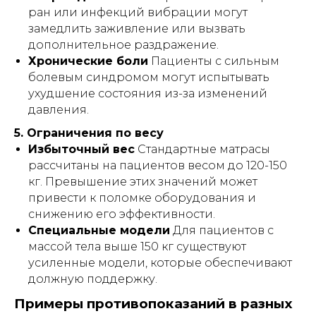
Внимание!
Информация,
ран или инфекций вибрации могут
представленная в данной статье, носит
замедлить заживление или вызвать
исключительно ознакомительный
характер и не может заменить
дополнительное раздражение.
профессиональную медицинскую
Хронические боли
Пациенты с сильным
консультацию, диагностику или
болевым синдромом могут испытывать
лечение. Перед использованием
любых рекомендаций, упомянутых в
ухудшение состояния из-за изменений
статье методов лечения, препаратов
давления.
или медицинских изделий,
обязательно проконсультируйтесь с
5. Ограничения по весу
квалифицированным врачом. Помните,
что самолечение может нанести вред
Избыточный вес
Стандартные матрасы
вашему здоровью. Автор и издатель не
рассчитаны на пациентов весом до 120-150
несут ответственности за возможные
негативные последствия, вызванные
кг. Превышение этих значений может
использованием информации из статьи.
привести к поломке оборудования и
снижению его эффективности.
Специальные модели
Для пациентов с
массой тела выше 150 кг существуют
усиленные модели, которые обеспечивают
должную поддержку.
⏎ | Вернуться на главную
Примеры противопоказаний в разных