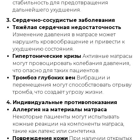
стабильность для предотвращения
дальнейшего ухудшения.
7 положений
3. Сердечно-сосудистые заболевания
Тяжёлая сердечная недостаточность
привезем
регулируются пультом -
такую
Изменение давления в матрасе может
кровать
без усилий
нарушить кровообращение и привести к
ухудшению состояния.
Гипертонические кризы
Активные матрасы
могут провоцировать колебания давления,
что опасно для таких пациентов.
Тромбоз глубоких вен
Вибрации и
перемещения могут способствовать отрыву
АРЕНДА МЕДИЦИНСКИХ КРОВАТЕЙ
тромба, что создаёт угрозу жизни.
7 положений
4. Индивидуальные противопоказания
облегчит ежедневный уход
и реабилитацию
Аллергия на материалы матраса
Некоторые пациенты могут испытывать
ПОДРОБНЕЕ
кожные реакции на компоненты матраса,
такие как латекс или синтетика.
Повреждения кожи
При наличии открытых