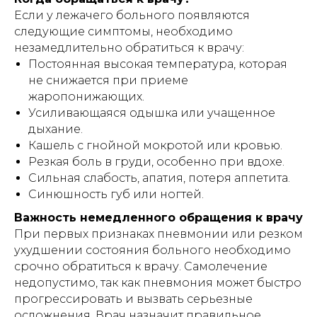
организациях социального
обслуживания, хосписах, а также иных
Если у лежачего больного появляются
учреждениях, в которых уход за
следующие симптомы, необходимо
гражданами осуществляется
незамедлительно обратиться к врачу:
сотрудниками (персоналом) таких
учреждений, независимо от формы
Постоянная высокая температура, которая
собственности и ведомственной
не снижается при приеме
принадлежности.
жаропонижающих.
Индивидуальный предприниматель
Усиливающаяся одышка или учащенное
Гришин Андрей Михайлович оставляет
дыхание.
за собой право отказать в заключении
договора проката (аренды)
Кашель с гнойной мокротой или кровью.
оборудования без объяснения причин,
Резкая боль в груди, особенно при вдохе.
в том числе при наличии сомнений в
характере предполагаемого
Сильная слабость, апатия, потеря аппетита.
использования оборудования и/или
Синюшность губ или ногтей.
возможности соблюдения условий его
эксплуатации.
Важность немедленного обращения к врачу
При первых признаках пневмонии или резком
ухудшении состояния больного необходимо
срочно обратиться к врачу. Самолечение
ИМЕЮТСЯ ПРОТИВОПОКАЗАНИЯ!
недопустимо, так как пневмония может быстро
Перед использованием необходимо
прогрессировать и вызвать серьезные
ознакомиться с инструкцией и
проконсультироваться с врачом.
осложнения. Врач назначит правильное