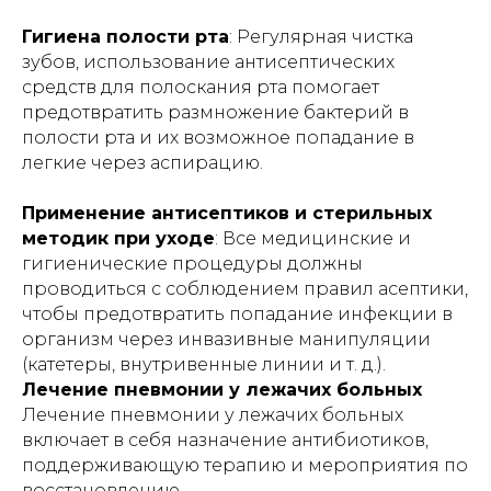
исключительно ознакомительный
Гигиена полости рта
: Регулярная чистка
характер и не может заменить
профессиональную медицинскую
зубов, использование антисептических
консультацию, диагностику или
средств для полоскания рта помогает
лечение. Перед использованием
любых рекомендаций, упомянутых в
предотвратить размножение бактерий в
статье методов лечения, препаратов
полости рта и их возможное попадание в
или медицинских изделий,
легкие через аспирацию.
обязательно проконсультируйтесь с
квалифицированным врачом. Помните,
что самолечение может нанести вред
Применение антисептиков и стерильных
вашему здоровью. Автор и издатель не
несут ответственности за возможные
методик при уходе
: Все медицинские и
негативные последствия, вызванные
гигиенические процедуры должны
использованием информации из статьи.
проводиться с соблюдением правил асептики,
чтобы предотвратить попадание инфекции в
организм через инвазивные манипуляции
(катетеры, внутривенные линии и т. д.).
Лечение пневмонии у лежачих больных
Лечение пневмонии у лежачих больных
⏎ | Вернуться на главную
включает в себя назначение антибиотиков,
поддерживающую терапию и мероприятия по
восстановлению.