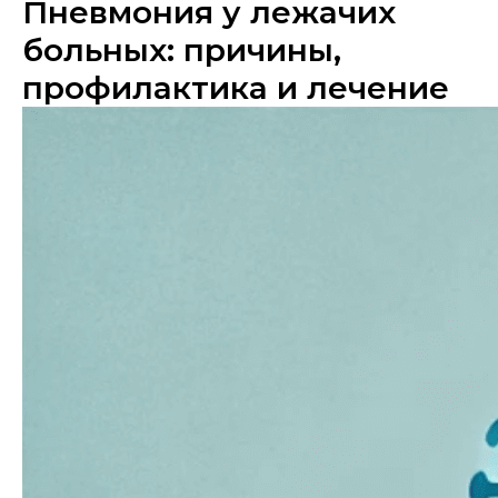
Пневмония у лежачих
больных: причины,
профилактика и лечение