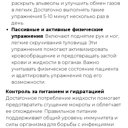
раскрыть альвеолы и улучшить обмен газов
в легких. Достаточно выполнять такие
7 положений
упражнения 5-10 минут несколько раз в
привезем
регулируются пультом -
такую
день.
кровать
без усилий
Пассивные и активные физические
упражнения
: Включают поднятие рук и ног,
легкие скручивания туловища. Эти
упражнения помогают активизировать
кровообращение и предотвращать застой
крови и жидкости в органах. Важно
учитывать физическое состояние пациента
АРЕНДА МЕДИЦИНСКИХ КРОВАТЕЙ
и адаптировать упражнения под его
возможности.
7 положений
облегчит ежедневный уход
и реабилитацию
Контроль за питанием и гидратацией
:
Достаточное потребление жидкости помогает
ПОДРОБНЕЕ
предотвратить сгущение мокроты и облегчает
ее отхождение. Правильное питание
поддерживает общий уровень иммунитета и
Внимание!
Информация,
силы организма для борьбы с инфекциями.
представленная в данной статье, носит