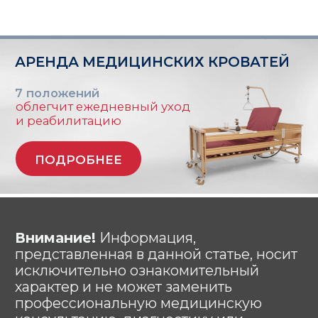
материалов сайта, элементов дизайна и
оформления запрещено | 2026 |
Источник: https://лежачим.рф
# аренда # кроватей # для лежачих #
для больных # медицинских # прокат #
напрокат # москва # область #
функциональных # взять # мед #
больничных # инвалидных # Burmeier
# подъемный механизм #
многофункциональных #
ортопедических # инвалидов # инсульт
# тяжелобольных #lezhachim
#лежачим
АРЕНДОВАТЬ