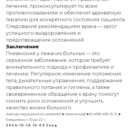
лечение, проконсультирует по всем
противопоказаниям и обеспечит адекватную
терапию для конкретного состояния пациента.
Индивидуальный предприниматель
Гришин Андрей Михайлович
Следование рекомендациям врача — залог
успешного выздоровления и
ИНН 771476044008
предотвращения осложнений.
ОГРНИП 321508100003201
Заключение
E-MAIL: lezhachim.ru@yandex.ru
Пневмония у лежачих больных — это
серьезное заболевание, которое требует
Склад (самовывоза - нет):
г. Москва, ул. Складочная, 1с1 (метро
внимательного подхода к профилактике и
Савеловская)
лечению. Регулярное изменение положения
тела, дыхательные упражнения, поддержание
правильного питания и гигиены, а также
Используя сайт: https://лежачим.рф и
своевременное обращение к врачу помогут
услуги ИП Гришин А.М., вы выражаете
снизить риск осложнений и улучшить
свое согласие с
политикой
конфиденциальности
и
публичной
качество жизни больного.
офертой
.
Аренда медицинских кроватей ● лежачим.рф ● 8 (499) 495-15-12 ●
Ежедневно с 10 до 22 ч.
© Любое использование либо
2024-10-16 10:03
Уход
копирование материалов или подборки