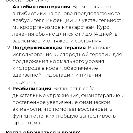
ПРОДЛЕНИЕ АРЕНДЫ
Антибиотикотерапия
: Врач назначает
антибиотики на основе предполагаемого
возбудителя инфекции и чувствительности
Публичная оферта
микроорганизмов к лекарствам. Курс
лечения обычно длится от 7 до 14 дней, в
Инструкции
зависимости от тяжести состояния.
Поддерживающая терапия
: Включает
использование кислородной терапии для
Кровати и иное оборудование
поддержания нормального уровня
предоставляются в прокат (аренду)
кислорода в крови, обеспечение
исключительно для использования в
адекватной гидратации и питания
жилых помещениях (квартирах, жилых
домах), находящихся в собственности
пациента.
либо на ином законном основании во
Реабилитация
: Включает в себя
владении физического лица -
арендатора.
дыхательные упражнения, физиотерапию и
постепенное увеличение физической
Прокат (аренда) оборудования
не
активности, что помогает восстановить
осуществляется
:
функцию легких и общую выносливость
– в интересах юридических лиц;
организма.
– для использования в медицинских
организациях, пансионатах,
Когда обращаться к врачу?