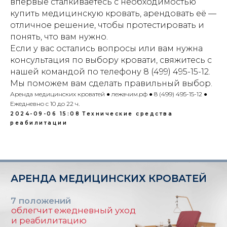
впервые сталкиваетесь с необходимостью
многофункциональных #
ортопедических # инвалидов # инсульт
купить медицинскую кровать, арендовать её —
# тяжелобольных #lezhachim
отличное решение, чтобы протестировать и
#лежачим
понять, что вам нужно.
Если у вас остались вопросы или вам нужна
АРЕНДОВАТЬ
консультация по выбору кровати, свяжитесь с
нашей командой по телефону 8 (499) 495-15-12.
Мы поможем вам сделать правильный выбор.
Аренда медицинских кроватей ● лежачим.рф ● 8 (499) 495-15-12 ●
Ежедневно с 10 до 22 ч.
2024-09-06 15:08
Технические средства
реабилитации