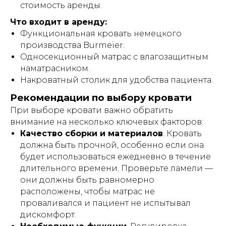
договора проката (аренды)
стоимость аренды.
оборудования без объяснения причин,
в том числе при наличии сомнений в
Что входит в аренду:
характере предполагаемого
Функциональная кровать немецкого
использования оборудования и/или
возможности соблюдения условий его
производства Burmeier.
эксплуатации.
Односекционный матрас с влагозащитным
наматрасником.
Накроватный столик для удобства пациента.
Рекомендации по выбору кровати
ИМЕЮТСЯ ПРОТИВОПОКАЗАНИЯ!
Перед использованием необходимо
При выборе кровати важно обратить
ознакомиться с инструкцией и
внимание на несколько ключевых факторов:
проконсультироваться с врачом.
Качество сборки и материалов
. Кровать
должна быть прочной, особенно если она
будет использоваться ежедневно в течение
Индивидуальный предприниматель
длительного времени. Проверьте ламели —
Гришин Андрей Михайлович
они должны быть равномерно
расположены, чтобы матрас не
ИНН 771476044008
ОГРНИП 321508100003201
проваливался и пациент не испытывал
E-MAIL: lezhachim.ru@yandex.ru
дискомфорт.