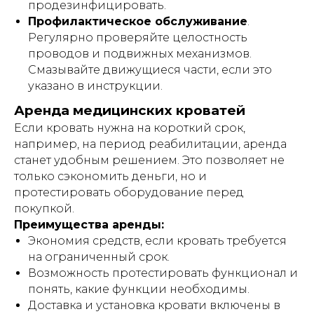
продезинфицировать.
Кровати и иное оборудование
предоставляются в прокат (аренду)
Профилактическое обслуживание
.
исключительно для использования в
Регулярно проверяйте целостность
жилых помещениях (квартирах, жилых
проводов и подвижных механизмов.
домах), находящихся в собственности
либо на ином законном основании во
Смазывайте движущиеся части, если это
владении физического лица -
указано в инструкции.
арендатора.
Аренда медицинских кроватей
Прокат (аренда) оборудования
не
осуществляется
:
Если кровать нужна на короткий срок,
например, на период реабилитации, аренда
– в интересах юридических лиц;
– для использования в медицинских
станет удобным решением. Это позволяет не
организациях, пансионатах,
только сэкономить деньги, но и
организациях социального
обслуживания, хосписах, а также иных
протестировать оборудование перед
учреждениях, в которых уход за
покупкой.
гражданами осуществляется
Преимущества аренды:
сотрудниками (персоналом) таких
учреждений, независимо от формы
Экономия средств, если кровать требуется
собственности и ведомственной
на ограниченный срок.
принадлежности.
Возможность протестировать функционал и
Индивидуальный предприниматель
понять, какие функции необходимы.
Гришин Андрей Михайлович оставляет
Доставка и установка кровати включены в
за собой право отказать в заключении