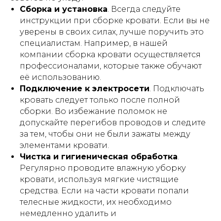
вашему здоровью. Автор и издатель не
Сборка и установка
. Всегда следуйте
несут ответственности за возможные
негативные последствия, вызванные
инструкции при сборке кровати. Если вы не
использованием информации из статьи.
уверены в своих силах, лучше поручить это
специалистам. Например, в нашей
компании сборка кровати осуществляется
профессионалами, которые также обучают
её использованию.
Подключение к электросети
. Подключать
⏎ | Вернуться на главную
кровать следует только после полной
сборки. Во избежание поломок не
допускайте перегибов проводов и следите
ПРОДЛЕНИЕ АРЕНДЫ
за тем, чтобы они не были зажаты между
элементами кровати.
Чистка и гигиеническая обработка
.
Публичная оферта
Регулярно проводите влажную уборку
кровати, используя мягкие чистящие
Инструкции
средства. Если на части кровати попали
телесные жидкости, их необходимо
немедленно удалить и