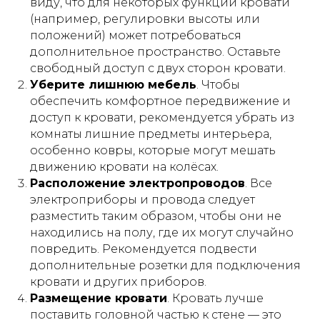
виду, что для некоторых функций кровати
(например, регулировки высоты или
положений) может потребоваться
дополнительное пространство. Оставьте
свободный доступ с двух сторон кровати.
Уберите лишнюю мебель
. Чтобы
обеспечить комфортное передвижение и
доступ к кровати, рекомендуется убрать из
комнаты лишние предметы интерьера,
особенно ковры, которые могут мешать
движению кровати на колёсах.
Расположение электропроводов
. Все
электроприборы и провода следует
7 положений
разместить таким образом, чтобы они не
привезем
регулируются пультом -
находились на полу, где их могут случайно
такую
кровать
без усилий
повредить. Рекомендуется подвести
дополнительные розетки для подключения
кровати и других приборов.
Размещение кровати
. Кровать лучше
поставить головной частью к стене — это