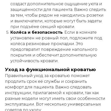
создаст дополнительное ощущение уюта и
защищённости для пациента. Важно следить
АРЕНДА МЕДИЦИНСКИХ КРОВАТЕЙ
за тем, чтобы рядом не находились розетки
и выключатели, которые могут быть задеты
7 положений
облегчит ежедневный уход
при подъёме секций кровати.
и реабилитацию
Колёса и безопасность
. Если в комнате
установлен не ровный пол, подложите под
ПОДРОБНЕЕ
колёса резиновые прокладки. Это
предотвратит повреждение напольного
покрытия и обеспечит дополнительную
Внимание!
Информация,
устойчивость кровати.
представленная в данной статье, носит
исключительно ознакомительный
Уход за функциональной кроватью
характер и не может заменить
профессиональную медицинскую
Правильный уход за кроватью поможет
консультацию, диагностику или
продлить срок её службы и сохранить
лечение. Перед использованием
комфорт для пациента. Важно следовать
любых рекомендаций, упомянутых в
статье методов лечения, препаратов
инструкции, прилагаемой к кровати, так как
или медицинских изделий,
разные модели могут иметь свои особенности
обязательно проконсультируйтесь с
квалифицированным врачом. Помните,
эксплуатации. Вот несколько универсальных
что самолечение может нанести вред
советов по уходу: