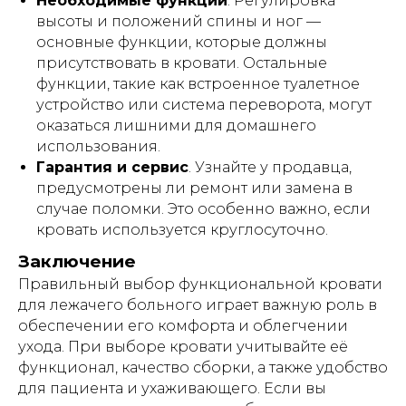
Необходимые функции
. Регулировка
Склад (самовывоза - нет):
высоты и положений спины и ног —
г. Москва, ул. Складочная, 1с1 (метро
Савеловская)
основные функции, которые должны
присутствовать в кровати. Остальные
функции, такие как встроенное туалетное
устройство или система переворота, могут
Используя сайт: https://лежачим.рф и
услуги ИП Гришин А.М., вы выражаете
оказаться лишними для домашнего
свое согласие с
политикой
использования.
конфиденциальности
и
публичной
Гарантия и сервис
. Узнайте у продавца,
офертой
.
предусмотрены ли ремонт или замена в
© Любое использование либо
случае поломки. Это особенно важно, если
копирование материалов или подборки
кровать используется круглосуточно.
материалов сайта, элементов дизайна и
оформления запрещено | 2026 |
Заключение
Источник: https://лежачим.рф
Правильный выбор функциональной кровати
для лежачего больного играет важную роль в
# аренда # кроватей # для лежачих #
обеспечении его комфорта и облегчении
для больных # медицинских # прокат #
ухода. При выборе кровати учитывайте её
напрокат # москва # область #
функциональных # взять # мед #
функционал, качество сборки, а также удобство
больничных # инвалидных # Burmeier
для пациента и ухаживающего. Если вы
# подъемный механизм #