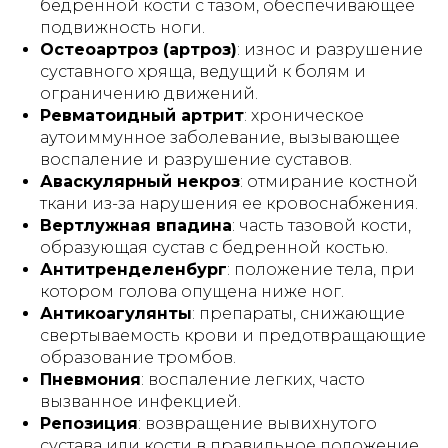
бедренной кости с тазом, обеспечивающее
подвижность ноги.
Остеоартроз (артроз)
: износ и разрушение
суставного хряща, ведущий к болям и
ограничению движений.
Ревматоидный артрит
: хроническое
аутоиммунное заболевание, вызывающее
воспаление и разрушение суставов.
Аваскулярный некроз
: отмирание костной
ткани из-за нарушения ее кровоснабжения.
Вертлужная впадина
: часть тазовой кости,
образующая сустав с бедренной костью.
Антитренделенбург
: положение тела, при
котором голова опущена ниже ног.
Антикоагулянты
: препараты, снижающие
свертываемость крови и предотвращающие
образование тромбов.
Пневмония
: воспаление легких, часто
вызванное инфекцией.
Репозиция
: возвращение вывихнутого
сустава или кости в правильное положение.