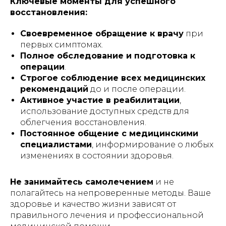
Ключевые моменты для успешного
восстановления:
Своевременное обращение к врачу
при
первых симптомах.
Полное обследование и подготовка к
операции
.
Строгое соблюдение всех медицинских
рекомендаций
до и после операции.
Активное участие в реабилитации
,
7 положений
использование доступных средств для
привезем
облегчения восстановления.
регулируются пультом -
такую
Постоянное общение с медицинскими
кровать
без усилий
специалистами
, информирование о любых
изменениях в состоянии здоровья.
Не занимайтесь самолечением
и не
полагайтесь на непроверенные методы. Ваше
здоровье и качество жизни зависят от
правильного лечения и профессиональной
АРЕНДА МЕДИЦИНСКИХ КРОВАТЕЙ