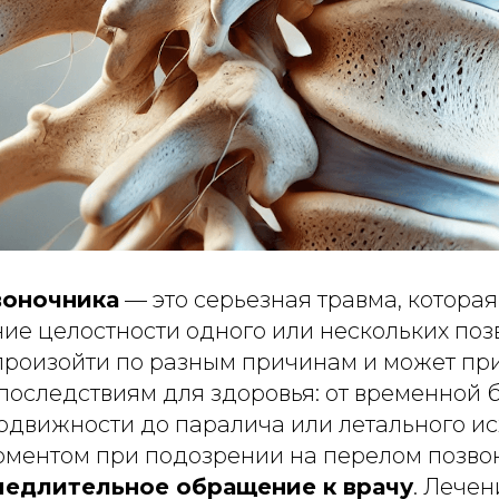
воночника
— это серьезная травма, котора
е целостности одного или нескольких позв
произойти по разным причинам и может при
последствиям для здоровья: от временной 
одвижности до паралича или летального ис
ентом при подозрении на перелом позво
медлительное обращение к врачу
. Лече