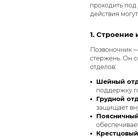
проходить под
действия могут
1. Строение
Позвоночник —
стержень. Он с
отделов:
Шейный от
поддержку г
Грудной от
защищает вн
Поясничный
обеспечивает
Крестцовый