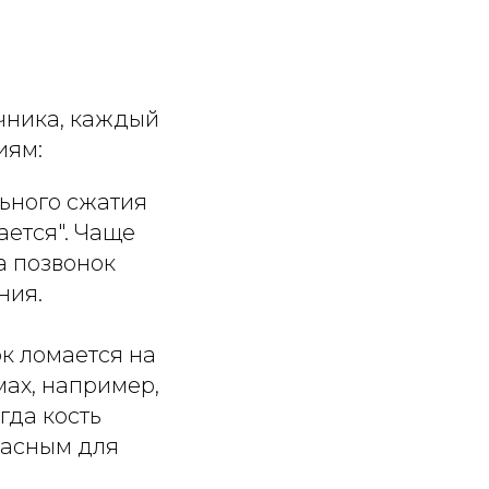
чника, каждый
иям:
льного сжатия
ается". Чаще
а позвонок
ния.
ок ломается на
мах, например,
гда кость
пасным для