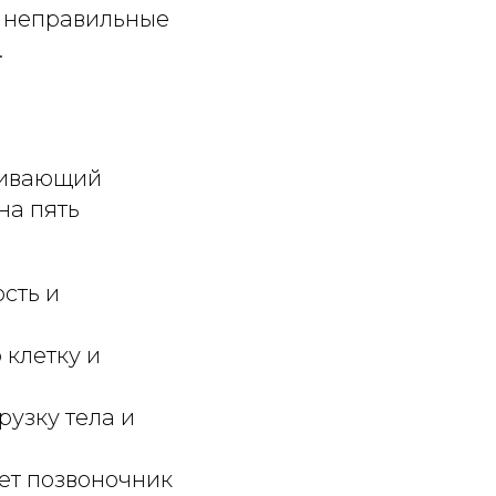
у неправильные
.
рживающий
на пять
сть и
 клетку и
рузку тела и
ет позвоночник