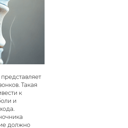
я представляет
онков. Такая
вести к
боли и
хода.
ночника
ние должно