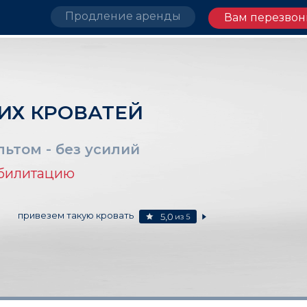
Продление аренды
Вам перезвон
ИХ КРОВАТЕЙ
ьтом - без усилий
абилитацию
привезем такую кровать