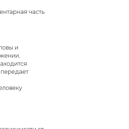
ентарная часть
ловы и
ожении.
находится
 передает
человеку