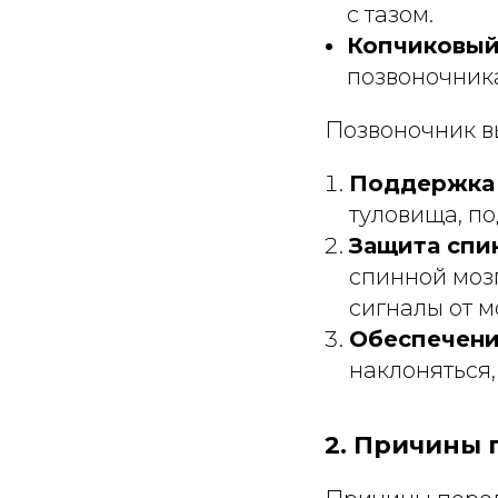
с тазом.
Копчиковый
позвоночник
Позвоночник в
Поддержка
туловища, п
Защита спи
спинной мозг
сигналы от м
Обеспечени
наклоняться,
2. Причины