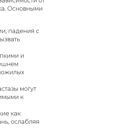
зависимости от
ека. Основными
ии, падения с
вызвать
упкими и
нешнем
 пожилых
астазы могут
вимыми к
кие как
ань, ослабляя