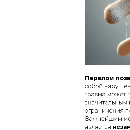
Перелом поз
собой нарушени
травма может 
значительным 
ограничения п
Важнейшим мом
является
неза