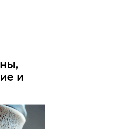
ны,
ие и