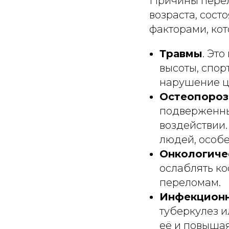
Причины перел
возраста, сост
факторами, кот
Травмы
. Эт
высоты, спор
нарушение ц
Остеопороз
подверженн
воздействии.
людей, особ
Онкологиче
ослаблять ко
переломам.
Инфекционн
туберкулез и
её и повышая