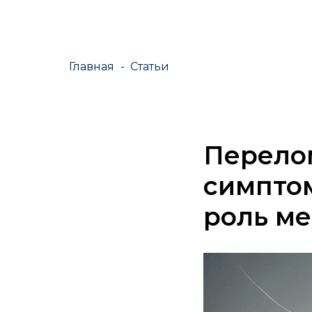
Главная
-
Статьи
Перелом
симптом
роль м