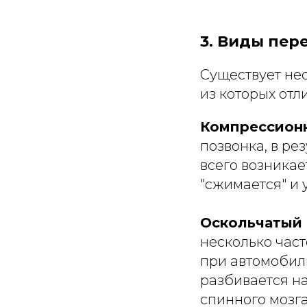
3. Виды пер
Существует не
из которых отл
Компрессион
позвонка, в ре
всего возникае
"сжимается" и 
Оскольчатый
несколько част
при автомобиль
разбивается на
спинного мозга