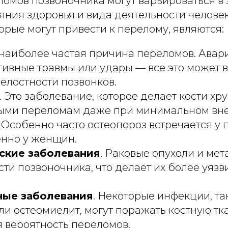
омов позвоночника могут варьироваться в 
ояния здоровья и вида деятельности челов
орые могут привести к перелому, являются:
о наиболее частая причина переломов. Авар
тивные травмы или удары — все это может 
елостности позвонков.
. Это заболевание, которое делает кости хр
ыми переломам даже при минимальном в
 Особенно часто остеопороз встречается у
енно у женщин.
ские заболевания
. Раковые опухоли и мет
сти позвоночника, что делает их более уяз
ые заболевания
. Некоторые инфекции, та
ли остеомиелит, могут поражать костную тк
 вероятность переломов.